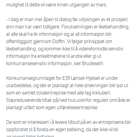
mulighet til dette vil være innen utgangen av mars.
- I dag er man mer åpen til dialog før utlysingen av et prosjekt
enn man har vært tidligere. Forutsetningen er likebehandling,
at alle skal ha lik informasjon og at all informasjon blir
offentliggjort gjennom Doffin. Vi følger prinsippet om
likebehandling, og kommer ikke til å videreformidle sensitiv
informasjon fra enkeltmøtene til andre eller gi ut
konkurransesensitiv informasjon, sier Brudeseth.
Konkurransegrunnlaget for E39 Lønset-Hjelset er under
utarbeidelse, og det er planlagt at hele strekningen blir lyst ut
som en samlet totalentreprise med alle fag inkludert.
Støyreduserende tiltak på/ved hus utenfor regulert område er
planlagt utført som egen utførelsesentreprise.
De som er interessert i å levere tilbud på en av entreprisene blir
oppfordret til å foreta en egen befaring, da det ikke vil bli
arrangert felles befaring.