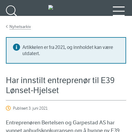
Gå til hovedinnhold
Søk
Meny
Nyhetsarkiv
Artikkelen er fra 2021, og innholdet kan være
utdatert.
Har innstilt entreprenør til E39
Lønset-Hjelset
Publisert
3. juni 2021
Entreprenøren Bertelsen og Garpestad AS har
vunnet anbudskonkurransen om å bygge ny E39