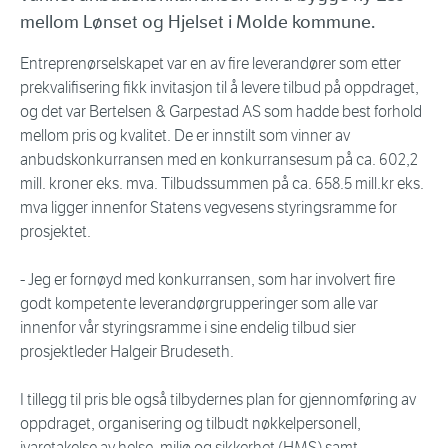
mellom Lønset og Hjelset i Molde kommune.
Entreprenørselskapet var en av fire leverandører som etter
prekvalifisering fikk invitasjon til å levere tilbud på oppdraget,
og det var Bertelsen & Garpestad AS som hadde best forhold
mellom pris og kvalitet. De er innstilt som vinner av
anbudskonkurransen med en konkurransesum på ca. 602,2
mill. kroner eks. mva. Tilbudssummen på ca. 658.5 mill.kr eks.
mva ligger innenfor Statens vegvesens styringsramme for
prosjektet.
- Jeg er fornøyd med konkurransen, som har involvert fire
godt kompetente leverandørgrupperinger som alle var
innenfor vår styringsramme i sine endelig tilbud sier
prosjektleder Halgeir Brudeseth.
I tillegg til pris ble også tilbydernes plan for gjennomføring av
oppdraget, organisering og tilbudt nøkkelpersonell,
ivaretakelse av helse, miljø og sikkerhet (HMS) samt