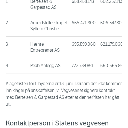
1
Bertelsen &
658.488.143
602.257.143
Garpestad AS
2
Arbeidsfellesskapet
665.471.800
606.547.800
Syltern Christie
3
Hæhre
695.599.060
621.179.060
Entreprenør AS
4
Peab Anlegg AS
722.789.851
660.665.851
Klagefristen for tilbyderne er 13. juni. Dersom det ikke kommer
inn klager på anskaffelsen, vil Vegvesenet signere kontrakt
med Bertelsen & Garpestad AS etter at denne fristen har gått
ut.
Kontaktperson i Statens vegvesen