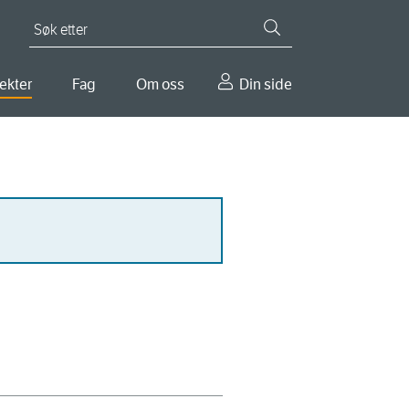
Søk etter
ekter
Fag
Om oss
Din side