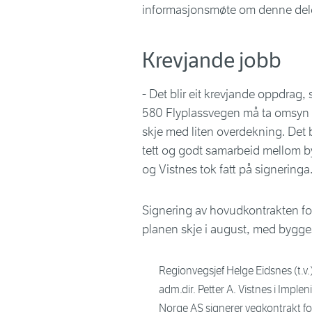
informasjonsmøte om denne delen
Krevjande jobb
- Det blir eit krevjande oppdrag, 
580 Flyplassvegen må ta omsyn til
skje med liten overdekning. Det b
tett og godt samarbeid mellom b
og Vistnes tok fatt på signeringa
Signering av hovudkontrakten for
planen skje i august, med byggest
Regionvegsjef Helge Eidsnes (t.v.
adm.dir. Petter A. Vistnes i Implen
Norge AS signerer vegkontrakt fo