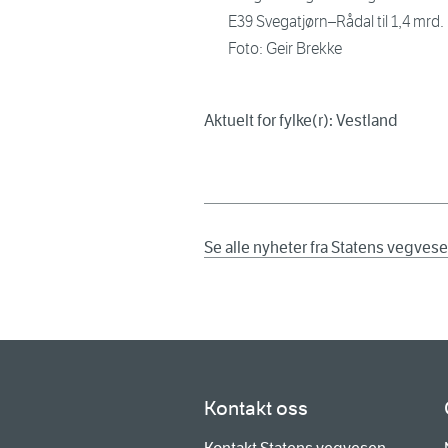
E39 Svegatjørn–Rådal til 1,4 mrd. k
Foto: Geir Brekke
Aktuelt for fylke(r): Vestland
Se alle nyheter fra Statens vegves
Kontakt oss