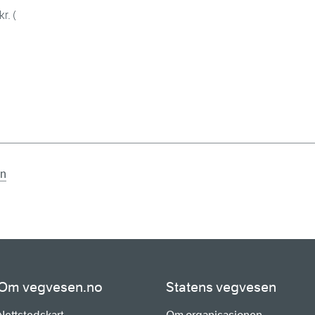
r. (
en
Om vegvesen.no
Statens vegvesen