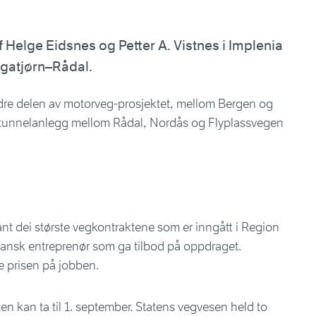
f Helge Eidsnes og Petter A. Vistnes i Implenia
vegatjørn–Rådal.
dre delen av motorveg-prosjektet, mellom Bergen og
g tunnelanlegg mellom Rådal, Nordås og Flyplassvegen
lant dei største vegkontraktene som er inngått i Region
 spansk entreprenør som ga tilbod på oppdraget.
 prisen på jobben.
elten kan ta til 1. september. Statens vegvesen held to