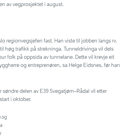
 av vegprosjektet i august.
slo regionvegsjefen fast. Han viste til jobben langs rv.
 høg trafikk på strekninga. Tunneldrivinga vil dels
ur folk på oppsida av tunnelane. Dette vil krevje eit
yggherre og entreprenøren, sa Helge Eidsnes, før han
.
 søndre delen av E39 Svegatjørn–Rådal vil etter
art i oktober.
) og
ia
r