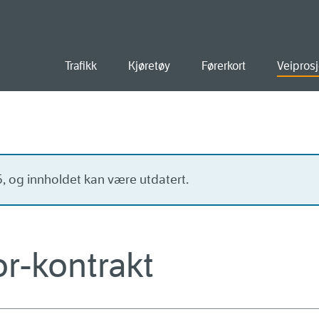
old
Trafikk
Kjøretøy
Førerkort
Veiprosj
15, og innholdet kan være utdatert.
or-kontrakt