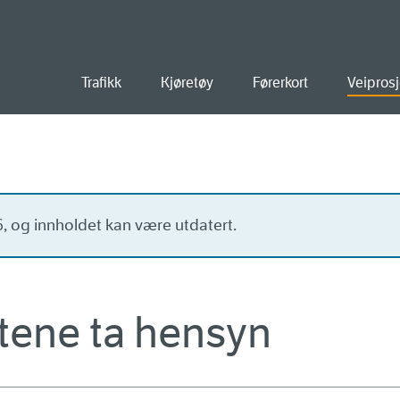
old
Trafikk
Kjøretøy
Førerkort
Veiprosj
16, og innholdet kan være utdatert.
tene ta hensyn