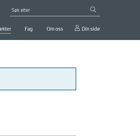
Søk etter
ekter
Fag
Om oss
Din side