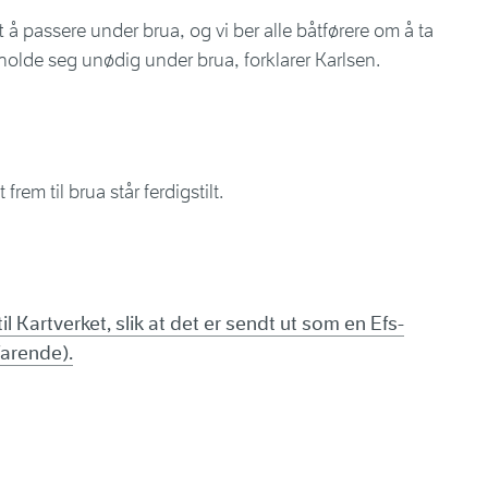
att å passere under brua, og vi ber alle båtførere om å ta
lde seg unødig under brua, forklarer Karlsen.
 frem til brua står ferdigstilt.
il Kartverket, slik at det er sendt ut som en Efs-
farende).