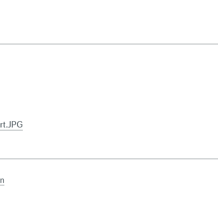
rt.JPG
en