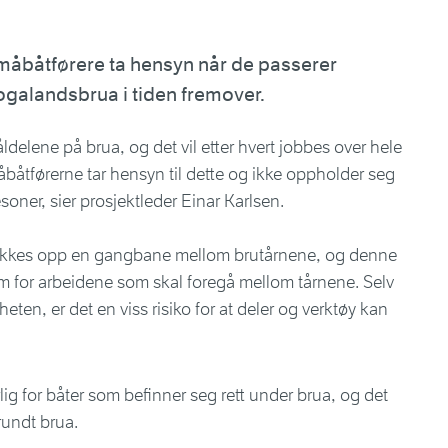
småbåtførere ta hensyn når de passerer
galandsbrua i tiden fremover.
åldelene på brua, og det vil etter hvert jobbes over hele
småbåtførerne tar hensyn til dette og ikke oppholder seg
soner, sier prosjektleder Einar Karlsen.
trekkes opp en gangbane mellom brutårnene, og denne
m for arbeidene som skal foregå mellom tårnene. Selv
eten, er det en viss risiko for at deler og verktøy kan
lig for båter som befinner seg rett under brua, og det
 rundt brua.