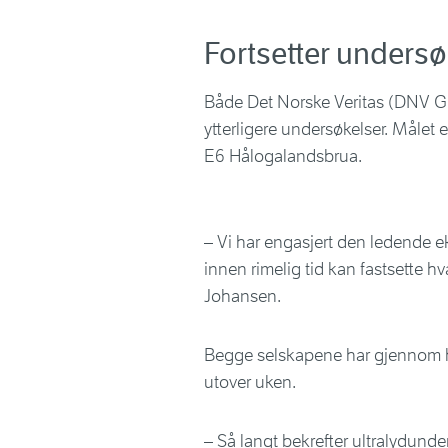
Fortsetter unders
Både Det Norske Veritas (DNV GL)
ytterligere undersøkelser. Målet e
E6 Hålogalandsbrua.
– Vi har engasjert den ledende ek
innen rimelig tid kan fastsette hv
Johansen.
Begge selskapene har gjennom h
utover uken.
– Så langt bekrefter ultralydunder