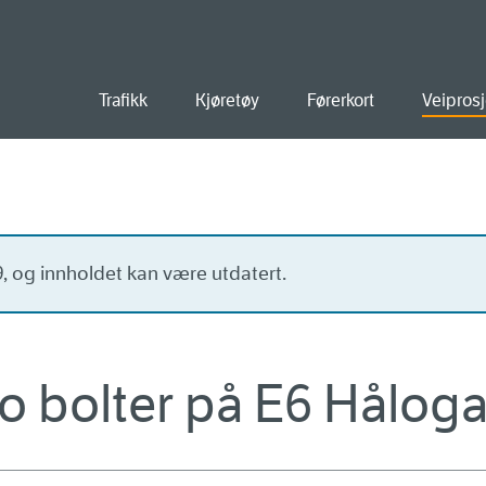
old
Trafikk
Kjøretøy
Førerkort
Veiprosj
19, og innholdet kan være utdatert.
 to bolter på E6 Hålo