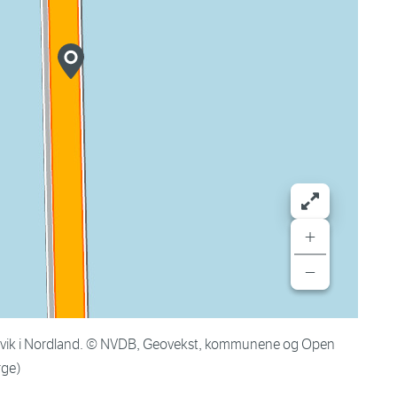
+
−
arvik i Nordland. © NVDB, Geovekst, kommunene og Open
rge)