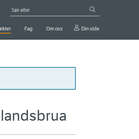
Søk etter
ekter
Fag
Om oss
Din side
galandsbrua