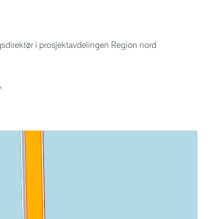
sdirektør i prosjektavdelingen Region nord
o: