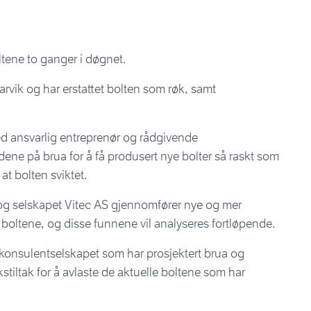
oltene to ganger i døgnet.
rvik og har erstattet bolten som røk, samt
ed ansvarlig entreprenør og rådgivende
dene på brua for å få produsert nye bolter så raskt som
 at bolten sviktet.
og selskapet Vitec AS gjennomfører nye og mer
 boltene, og disse funnene vil analyseres fortløpende.
nsulentselskapet som har prosjektert brua og
akstiltak for å avlaste de aktuelle boltene som har