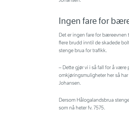
Johansen.
Ingen fare for bær
Det er ingen fare for bæreevnen t
flere brudd inntil de skadede bolt
stenge brua for trafikk.
– Dette gjør vi i så fall for å væ
omkjøringsmuligheter her så har vi
Johansen.
Dersom Hålogalandsbrua stenges
som nå heter fv. 7575.