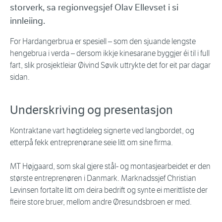
storverk, sa regionvegsjef Olav Ellevset i si
innleiing.
For Hardangerbrua er spesiell – som den sjuande lengste
hengebrua i verda – dersom ikkje kinesarane byggjer éi til i full
fart, slik prosjektleiar Øivind Søvik uttrykte det for eit par dagar
sidan.
Underskriving og presentasjon
Kontraktane vart høgtideleg signerte ved langbordet, og
etterpå fekk entreprenørane seie litt om sine firma.
MT Højgaard, som skal gjere stål- og montasjearbeidet er den
største entreprenøren i Danmark. Marknadssjef Christian
Levinsen fortalte litt om deira bedrift og synte ei merittliste der
fleire store bruer, mellom andre Øresundsbroen er med.