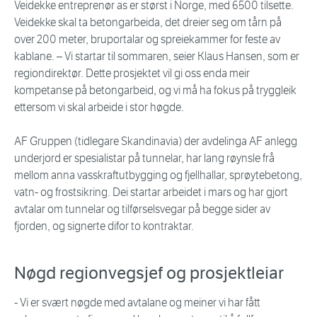
Veidekke entreprenør as er størst i Norge, med 6500 tilsette.
Veidekke skal ta betongarbeida, det dreier seg om tårn på
over 200 meter, bruportalar og spreiekammer for feste av
kablane. – Vi startar til sommaren, seier Klaus Hansen, som er
regiondirektør. Dette prosjektet vil gi oss enda meir
kompetanse på betongarbeid, og vi må ha fokus på tryggleik
ettersom vi skal arbeide i stor høgde.
AF Gruppen (tidlegare Skandinavia) der avdelinga AF anlegg
underjord er spesialistar på tunnelar, har lang røynsle frå
mellom anna vasskraftutbygging og fjellhallar, sprøytebetong,
vatn- og frostsikring. Dei startar arbeidet i mars og har gjort
avtalar om tunnelar og tilførselsvegar på begge sider av
fjorden, og signerte difor to kontraktar.
Nøgd regionvegsjef og prosjektleiar
- Vi er svært nøgde med avtalane og meiner vi har fått