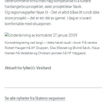
velrenommerte firma med høg kompetanse til å fullføre
hardangerbruprosjektet, seier prosjektleiar Søvik.
Og regionvegsjefen føyer til: - Det vil alltid blåse litt rundt slike
store prosjekt – det er ein del av gamet. I dag er vi svært
komfortable med situasjonen.
Kontraktsignering ved langt – i dette høvet raudt – bord. Frå venstre
Robert Haugen frå AF Gruppen, Olav Ellevset og Øivind Søvik, Klaus
Hansen frå Veidekke og Christian Levinsen frå HF Højgaard.
Aktuelt for fylke(r): Vestland
Se alle nyheter fra Statens vegvesen