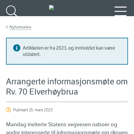
Gå til hovedinnhold
Søk
Meny
Nyhetsarkiv
Artikkelen er fra 2023, og innholdet kan være
utdatert.
Arrangerte informasjonsmøte om
Rv. 70 Elverhøybrua
Publisert
15. mars 2023
Mandag inviterte Statens vegvesen naboer og
andre interesserte til informasjonsmøte om riksveg