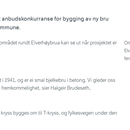
ut anbudskonkurranse for bygging av ny bru
kommune.
Om
Elv
fer
 1941, og er ei smal bjelkebru i betong. Vi gleder oss
re fremkommelighet, sier Halgeir Brudeseth,
rmet kryss bygges om til T-kryss, og fylkesvegen under den