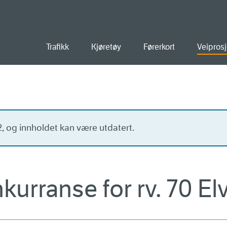
old
Trafikk
Kjøretøy
Førerkort
Veiprosj
22, og innholdet kan være utdatert.
nkurranse for rv. 70 E