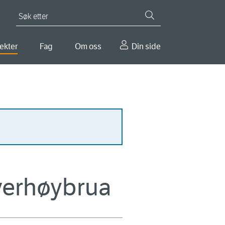
Søk etter
ekter
Fag
Om oss
Din side
lverhøybrua