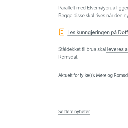
Parallelt med Elverhøybrua ligge
Begge disse skal rives når den ny
Les kunngjøringen på Doff
Ståldekket til brua skal
leveres a
Romsdal.
Aktuelt for fylke(r): Møre og Romsd
Se flere nyheter