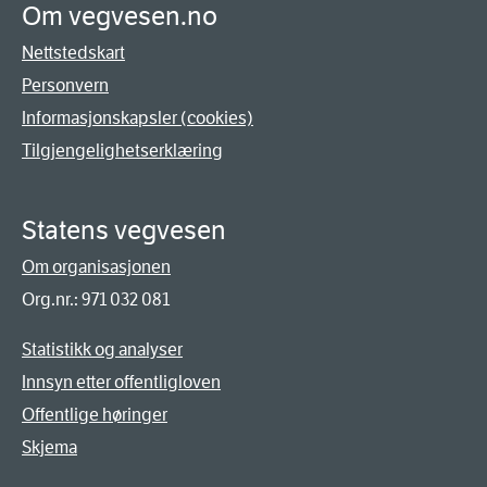
Om vegvesen.no
Nettstedskart
Personvern
Informasjonskapsler (cookies)
Tilgjengelighetserklæring
Statens vegvesen
Om organisasjonen
Org.nr.: 971 032 081
Statistikk og analyser
Innsyn etter offentligloven
Offentlige høringer
Skjema