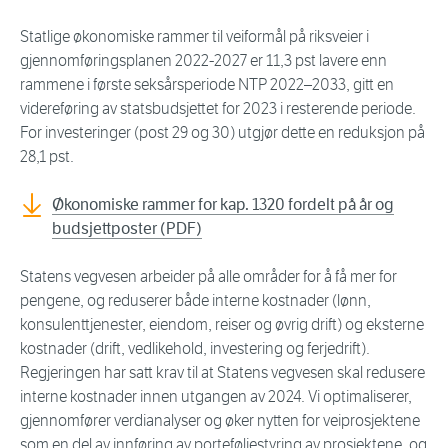
Statlige økonomiske rammer til veiformål på riksveier i
gjennomføringsplanen 2022-2027 er 11,3 pst lavere enn
rammene i første seksårsperiode NTP 2022–2033, gitt en
videreføring av statsbudsjettet for 2023 i resterende periode.
For investeringer (post 29 og 30) utgjør dette en reduksjon på
28,1 pst.
Økonomiske rammer for kap. 1320 fordelt på år og
budsjettposter (PDF)
Statens vegvesen arbeider på alle områder for å få mer for
pengene, og reduserer både interne kostnader (lønn,
konsulenttjenester, eiendom, reiser og øvrig drift) og eksterne
kostnader (drift, vedlikehold, investering og ferjedrift).
Regjeringen har satt krav til at Statens vegvesen skal redusere
interne kostnader innen utgangen av 2024. Vi optimaliserer,
gjennomfører verdianalyser og øker nytten for veiprosjektene
som en del av innføring av porteføljestyring av prosjektene, og