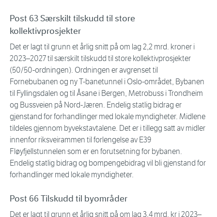
Post 63 Særskilt tilskudd til store
kollektivprosjekter
Det er lagt til grunn et årlig snitt på om lag 2,2 mrd. kroner i
2023–2027 til særskilt tilskudd til store kollektivprosjekter
(50/50-ordningen). Ordningen er avgrenset til
Fornebubanen og ny T-banetunnel i Oslo-området, Bybanen
til Fyllingsdalen og til Åsane i Bergen, Metrobuss i Trondheim
og Bussveien på Nord-Jæren. Endelig statlig bidrag er
gjenstand for forhandlinger med lokale myndigheter. Midlene
tildeles gjennom byvekstavtalene. Det er i tillegg satt av midler
innenfor riksveirammen til forlengelse av E39
Fløyfjellstunnelen som er en forutsetning for bybanen.
Endelig statlig bidrag og bompengebidrag vil bli gjenstand for
forhandlinger med lokale myndigheter.
Post 66 Tilskudd til byområder
Det er lagt til grunn et årlig snitt på om lag 3,4 mrd. kr i 2023–