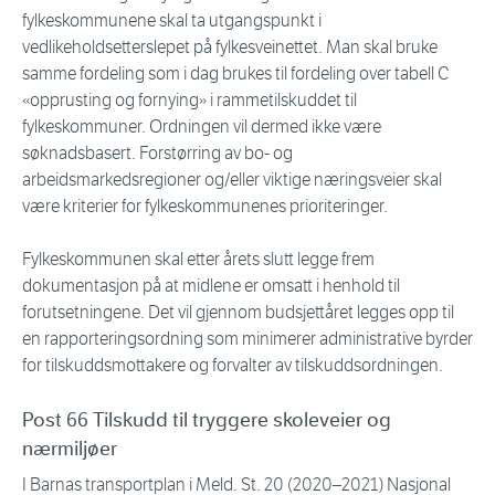
fylkeskommunene skal ta utgangspunkt i
vedlikeholdsetterslepet på fylkesveinettet. Man skal bruke
samme fordeling som i dag brukes til fordeling over tabell C
«opprusting og fornying» i rammetilskuddet til
fylkeskommuner. Ordningen vil dermed ikke være
søknadsbasert. Forstørring av bo- og
arbeidsmarkedsregioner og/eller viktige næringsveier skal
være kriterier for fylkeskommunenes prioriteringer.
Fylkeskommunen skal etter årets slutt legge frem
dokumentasjon på at midlene er omsatt i henhold til
forutsetningene. Det vil gjennom budsjettåret legges opp til
en rapporteringsordning som minimerer administrative byrder
for tilskuddsmottakere og forvalter av tilskuddsordningen.
Post 66 Tilskudd til tryggere skoleveier og
nærmiljøer
I Barnas transportplan i Meld. St. 20 (2020–2021) Nasjonal