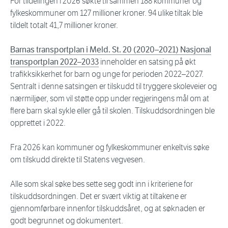
For tildelingen i 2026 søkte til sammen 188 kommuner og
fylkeskommuner om 127 millioner kroner. 94 ulike tiltak ble
tildelt totalt 41,7 millioner kroner.
Barnas transportplan i Meld. St. 20 (2020–2021) Nasjonal
transportplan 2022–2033
inneholder en satsing på økt
trafikksikkerhet for barn og unge for perioden 2022–2027.
Sentralt i denne satsingen er tilskudd til tryggere skoleveier og
nærmiljøer, som vil støtte opp under regjeringens mål om at
flere barn skal sykle eller gå til skolen. Tilskuddsordningen ble
opprettet i 2022.
Fra 2026 kan kommuner og fylkeskommuner enkeltvis søke
om tilskudd direkte til Statens vegvesen.
Alle som skal søke bes sette seg godt inn i kriteriene for
tilskuddsordningen. Det er svært viktig at tiltakene er
gjennomførbare innenfor tilskuddsåret, og at søknaden er
godt begrunnet og dokumentert.