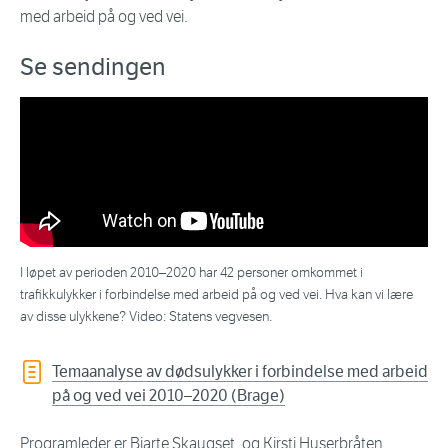
med arbeid på og ved vei.
Se sendingen
I løpet av perioden 2010–2020 har 42 personer omkommet i
trafikkulykker i forbindelse med arbeid på og ved vei. Hva kan vi lære
av disse ulykkene? Video: Statens vegvesen.
Temaanalyse av dødsulykker i forbindelse med arbeid
på og ved vei 2010–2020 (Brage)
Programleder er Bjarte Skaugset, og Kirsti Huserbråten