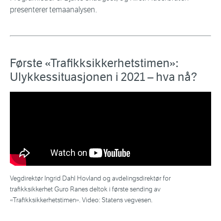
presenterer temaanalysen.
Første «Trafikksikkerhetstimen»:
Ulykkessituasjonen i 2021 – hva nå?
Vegdirektør Ingrid Dahl Hovland og avdelingsdirektør for
trafikksikkerhet Guro Ranes deltok i første sending av
«Trafikksikkerhetstimen». Video: Statens vegvesen.