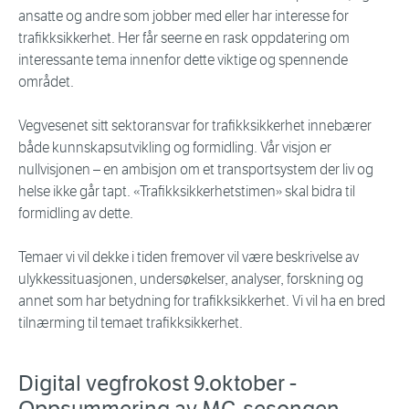
ansatte og andre som jobber med eller har interesse for
trafikksikkerhet. Her får seerne en rask oppdatering om
interessante tema innenfor dette viktige og spennende
området.
Vegvesenet sitt sektoransvar for trafikksikkerhet innebærer
både kunnskapsutvikling og formidling. Vår visjon er
nullvisjonen – en ambisjon om et transportsystem der liv og
helse ikke går tapt. «Trafikksikkerhetstimen» skal bidra til
formidling av dette.
Temaer vi vil dekke i tiden fremover vil være beskrivelse av
ulykkessituasjonen, undersøkelser, analyser, forskning og
annet som har betydning for trafikksikkerhet. Vi vil ha en bred
tilnærming til temaet trafikksikkerhet.
Digital vegfrokost 9.oktober -