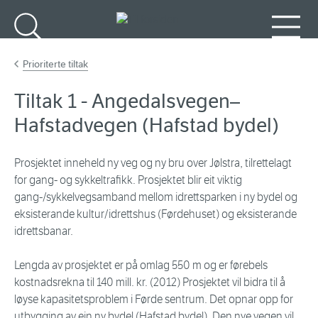
Gå til hovedinnhold
Søk
Meny
Prioriterte tiltak
Tiltak 1 - Angedalsvegen–
Hafstadvegen (Hafstad bydel)
Prosjektet inneheld ny veg og ny bru over Jølstra, tilrettelagt
for gang- og sykkeltrafikk. Prosjektet blir eit viktig
gang-/sykkelvegsamband mellom idrettsparken i ny bydel og
eksisterande kultur/idrettshus (Førdehuset) og eksisterande
idrettsbanar.
Lengda av prosjektet er på omlag 550 m og er førebels
kostnadsrekna til 140 mill. kr. (2012) Prosjektet vil bidra til å
løyse kapasitetsproblem i Førde sentrum. Det opnar opp for
utbygging av ein ny bydel (Hafstad bydel). Den nye vegen vil