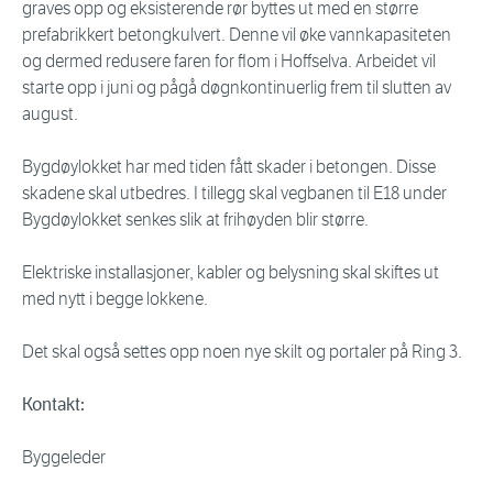
graves opp og eksisterende rør byttes ut med en større
prefabrikkert betongkulvert. Denne vil øke vannkapasiteten
og dermed redusere faren for flom i Hoffselva. Arbeidet vil
starte opp i juni og pågå døgnkontinuerlig frem til slutten av
august.
Bygdøylokket har med tiden fått skader i betongen. Disse
skadene skal utbedres. I tillegg skal vegbanen til E18 under
Bygdøylokket senkes slik at frihøyden blir større.
Elektriske installasjoner, kabler og belysning skal skiftes ut
med nytt i begge lokkene.
Det skal også settes opp noen nye skilt og portaler på Ring 3.
Kontakt:
Byggeleder