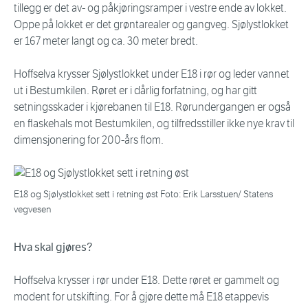
tillegg er det av- og påkjøringsramper i vestre ende av lokket.
Oppe på lokket er det grøntarealer og gangveg. Sjølystlokket
er 167 meter langt og ca. 30 meter bredt.
Hoffselva krysser Sjølystlokket under E18 i rør og leder vannet
ut i Bestumkilen. Røret er i dårlig forfatning, og har gitt
setningsskader i kjørebanen til E18. Rørundergangen er også
en flaskehals mot Bestumkilen, og tilfredsstiller ikke nye krav til
dimensjonering for 200-års flom.
E18 og Sjølystlokket sett i retning øst Foto: Erik Larsstuen/ Statens
vegvesen
Hva skal gjøres?
Hoffselva krysser i rør under E18. Dette røret er gammelt og
modent for utskifting. For å gjøre dette må E18 etappevis