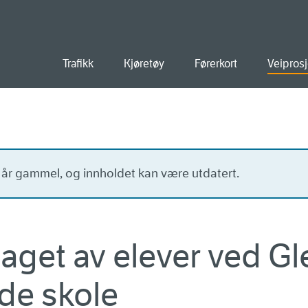
old
Trafikk
Kjøretøy
Førerkort
Veiprosj
o år gammel, og innholdet kan være utdatert.
laget av elever ved 
de skole