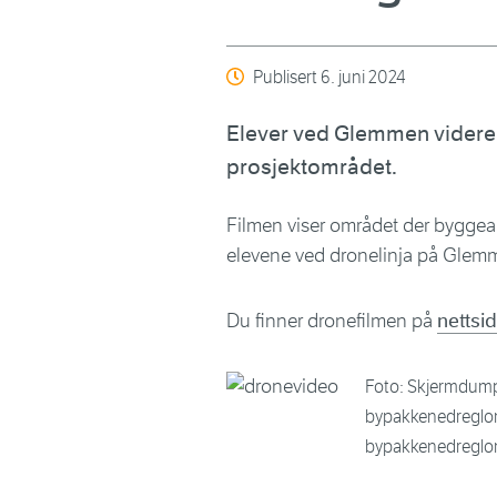
Publisert
6. juni 2024
Elever ved Glemmen videreg
prosjektområdet.
Filmen viser området der byggearb
elevene ved dronelinja på Glem
Du finner dronefilmen på
nettsi
Foto: Skjermdump
bypakkenedreglo
bypakkenedregl