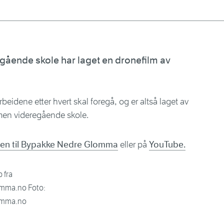
ående skole har laget en dronefilm av
eidene etter hvert skal foregå, og er altså laget av
men videregående skole.
den til Bypakke Nedre Glomma
eller på
YouTube.
 fra
mma.no Foto:
omma.no