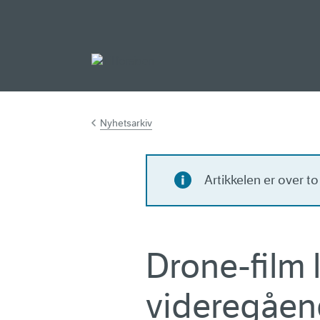
Gå til hovedinnh
Nyhetsarkiv
Artikkelen er over t
Drone-film 
videregåen