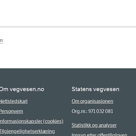
en
Om vegvesen.no
Statens vegvesen
Nettstedskart
Om organisasjonen
Personvern
Org.nr.: 971 032 081
Informasjonskapsler (cookies)
Statistikk og analyser
Tilgjengelighetserklæring
Innsyn etter offentligloven