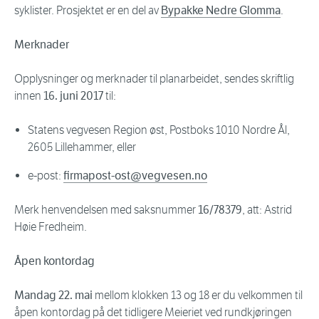
syklister. Prosjektet er en del av
Bypakke Nedre Glomma
.
Merknader
Opplysninger og merknader til planarbeidet, sendes skriftlig
innen
16. juni 2017
til:
Statens vegvesen Region øst, Postboks 1010 Nordre Ål,
2605 Lillehammer, eller
e-post:
firmapost-ost@vegvesen.no
Merk henvendelsen med saksnummer
16/78379
, att: Astrid
Høie Fredheim.
Åpen kontordag
Mandag 22. mai
mellom klokken 13 og 18 er du velkommen til
åpen kontordag på det tidligere Meieriet ved rundkjøringen