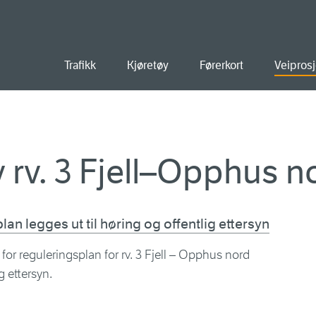
old
Trafikk
Kjøretøy
Førerkort
Veiprosj
 rv. 3 Fjell–Opphus n
lan legges ut til høring og offentlig ettersyn
or reguleringsplan for rv. 3 Fjell – Opphus nord
g ettersyn.