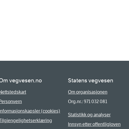
Om vegvesen.no
Statens vegvesen
Nettstedskart
Om organisasjonen
Personvern
Org.nr.: 971 032 081
Informasjonskapsler (cookies)
Statistikk og analyser
Tilgjengelighetserklæring
Innsyn etter offentligloven