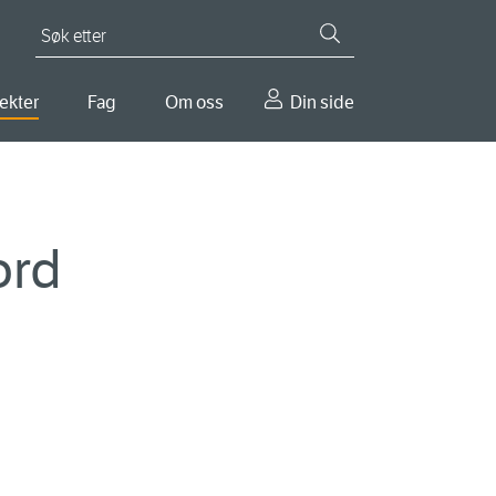
Søk etter
ekter
Fag
Om oss
Din side
ord