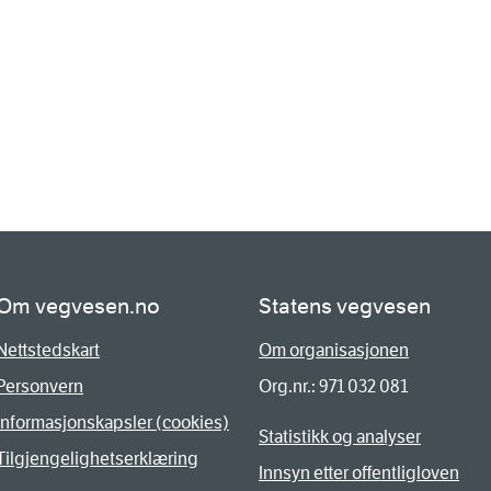
Om vegvesen.no
Statens vegvesen
Nettstedskart
Om organisasjonen
Personvern
Org.nr.: 971 032 081
Informasjonskapsler (cookies)
Statistikk og analyser
Tilgjengelighetserklæring
Innsyn etter offentligloven