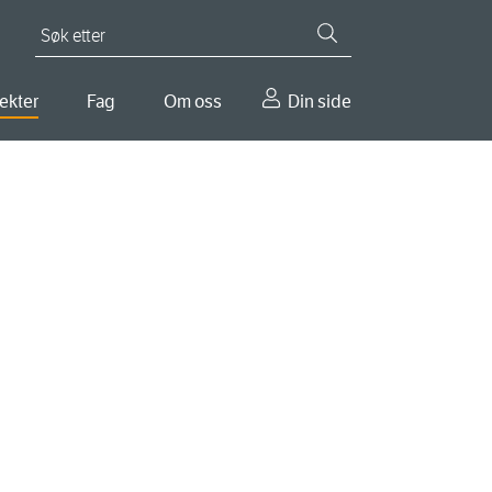
Søk etter
ekter
Fag
Om oss
Din side