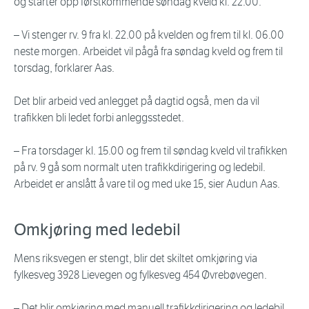
og starter opp førstkommende søndag kveld kl. 22.00.
– Vi stenger rv. 9 fra kl. 22.00 på kvelden og frem til kl. 06.00
neste morgen. Arbeidet vil pågå fra søndag kveld og frem til
torsdag, forklarer Aas.
Det blir arbeid ved anlegget på dagtid også, men da vil
trafikken bli ledet forbi anleggsstedet.
– Fra torsdager kl. 15.00 og frem til søndag kveld vil trafikken
på rv. 9 gå som normalt uten trafikkdirigering og ledebil.
Arbeidet er anslått å vare til og med uke 15, sier Audun Aas.
Omkjøring med ledebil
Mens riksvegen er stengt, blir det skiltet omkjøring via
fylkesveg 3928 Lievegen og fylkesveg 454 Øvrebøvegen.
– Det blir omkjøring med manuell trafikkdirigering og ledebil