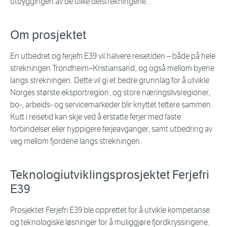
utbyggingen av de ulike delstrekningene.
Om prosjektet
En utbedret og ferjefri E39 vil halvere reisetiden – både på hele
strekningen Trondheim–Kristiansand, og også mellom byene
langs strekningen. Dette vil gi et bedre grunnlag for å utvikle
Norges største eksportregion, og store næringslivsregioner,
bo-, arbeids- og servicemarkeder blir knyttet tettere sammen.
Kutt i reisetid kan skje ved å erstatte ferjer med faste
forbindelser eller hyppigere ferjeavganger, samt utbedring av
veg mellom fjordene langs strekningen.
Teknologiutviklingsprosjektet Ferjefri
E39
Prosjektet Ferjefri E39 ble opprettet for å utvikle kompetanse
og teknologiske løsninger for å muliggjøre fjordkryssingene.