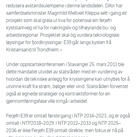
redusera avstandsulempene i denne landsdelen. Difor har
samferdselsminister Magnhild Meltveit Kleppa sett i gang eit
prosjekt som skal greia ut kva for potensial ein ferjefri
kyststamveg vil ha for næringsliv og tilhøyrande bu- og
arbeidsregionar. Prosjektet skal òg vurdera teknologiske
løysingar for fjordkryssingar. E39 går langs kysten frå
Kristiansand til Trondheim.»
Under oppstartskonferansen i Stavanger 25. mars 2011 ble
dette mandatet utvidet av statsråden med en vurdering av
hvordan de tekniske anlegg for kryssingene kan utnyttes for å
utvinne kraft fra strøm, bølger eller vind. Statsråden forventet
også at egnede strategier og kontraktsformer for en
gjennomføringsfase ville inngå i arbeidet.
Ferjefri E39 er omtalt første gang i NTP 2014–2023, og er også
omtalt i NTP2018–2029. I NTP 2022–2033 og NTP 2025–
2036 er ikke Ferjefri E39 omtalt direkte, men fokus er nå på