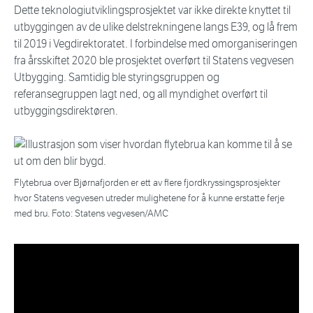
Dette teknologiutviklingsprosjektet var ikke direkte knyttet til
utbyggingen av de ulike delstrekningene langs E39, og lå frem
til 2019 i Vegdirektoratet. I forbindelse med omorganiseringen
fra årsskiftet 2020 ble prosjektet overført til Statens vegvesen
Utbygging. Samtidig ble styringsgruppen og
referansegruppen lagt ned, og all myndighet overført til
utbyggingsdirektøren.
Flytebrua over Bjørnafjorden er ett av flere fjordkryssingsprosjekter
hvor Statens vegvesen utreder mulighetene for å kunne erstatte ferje
med bru. Foto: Statens vegvesen/AMC