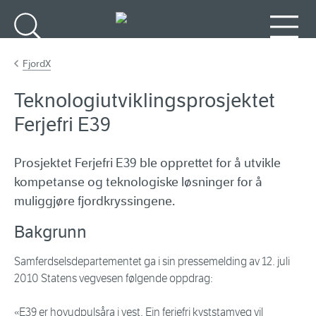
Gå til hovedinnhold
Søk
Meny
FjordX
Teknologiutviklingsprosjektet
Ferjefri E39
Prosjektet Ferjefri E39 ble opprettet for å utvikle
kompetanse og teknologiske løsninger for å
muliggjøre fjordkryssingene.
Bakgrunn
Samferdselsdepartementet ga i sin pressemelding av 12. juli
2010 Statens vegvesen følgende oppdrag:
«E39 er hovudpulsåra i vest. Ein ferjefri kyststamveg vil