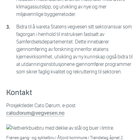
klimagassutslipp, og utvikling av nye og mer
miljøvennlige byggemetoder.
Bidra til å ivareta Statens vegvesen sitt sektoransvar som
fagorgan i henhold til instruksen fastsatt av
Samferdselsdepartementet. Dette innebærer
gjennomføring av forskning innenfor etatens
kjernevirksomhet, utvikling av ny kunnskap også bidra til
at utdanningsinstitusjonene gjennomfører programmer
som sikrer faglig kvalitet og rekruttering til sektoren.
Kontakt
Prosjektleder Cato Dørum, e-post
cato.dorum@vegvesen.no
Frønes gang- og sykkelbru i Åfjord kommune i Trøndelag åpnet 2.