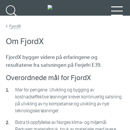
Gå til hovedinnhold
Søk
Meny
FjordX
Om FjordX
FjordX bygger videre på erfaringene og
resultatene fra satsningen på Ferjefri E39.
Overordnede mål for FjordX
Mer for pengene: Utvikling og bygging av
kostnadseffektive løsninger krever kontinuerlig satsning
på utvikling av ny kompetanse og utvikling av nye
teknologiske løsninger.
Bidra til oppfyllelse av Norges klima- og miljømål:
Redusert materialbruk, bruk av materialer med lavere