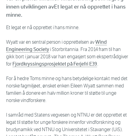
innen utviklingen avEt legat er nå opprettet i hans
minne.
Et legat er nå opprettet i hans minne.
Wyatt var en sentral person i opprettelsen av
Wind
Engineering Society
i Storbritannia. Fra 2014 fram til han
gikk bort i januar 2018 var han engasjert som ekspertrådgiver
for
Fjordkryssingsprosjektet på Ferjefri E39
.
For å hedre Toms minne og hans betydelige kontakt med det
norske fagmiljøet, ønsket enken Eileen Wyatt sammen med
familien å donere en halv million kroner til støtte til unge
norske vindforskere.
I samråd med Statens vegvesen og NTNU er det opprettet et
legat til støtte for unge forskere innenfor vindforskning og
brudynamikk ved NTNU og Universitetet i Stavanger (UiS).