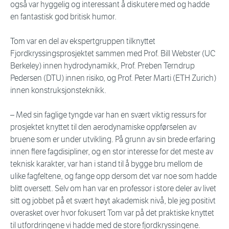
også var hyggelig og interessant å diskutere med og hadde
en fantastisk god britisk humor.
Tom var en del av ekspertgruppen tilknyttet
Fjordkryssingsprosjektet sammen med Prof. Bill Webster (UC
Berkeley) innen hydrodynamikk, Prof. Preben Terndrup
Pedersen (DTU) innen risiko, og Prof. Peter Marti (ETH Zurich)
innen konstruksjonsteknikk.
– Med sin faglige tyngde var han en svært viktig ressurs for
prosjektet knyttet til den aerodynamiske oppførselen av
bruene som er under utvikling. På grunn av sin brede erfaring
innen flere fagdisipliner, og en stor interesse for det meste av
teknisk karakter, var han i stand til å bygge bru mellom de
ulike fagfeltene, og fange opp dersom det var noe som hadde
blitt oversett. Selv om han var en professor i store deler av livet
sitt og jobbet på et svært høyt akademisk nivå, ble jeg positivt
overasket over hvor fokusert Tom var på det praktiske knyttet
til utfordringene vi hadde med de store fjordkryssingene.