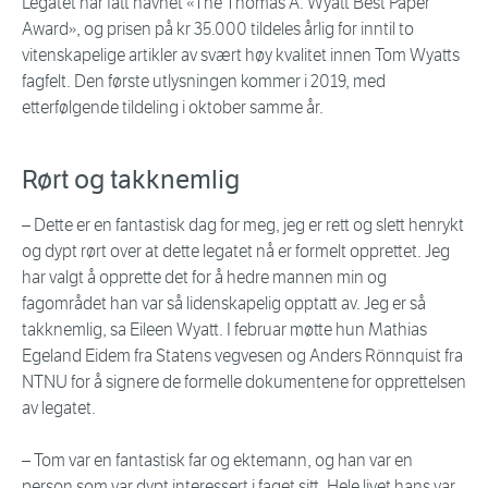
Legatet har fått navnet «The Thomas A. Wyatt Best Paper
Award», og prisen på kr 35.000 tildeles årlig for inntil to
vitenskapelige artikler av svært høy kvalitet innen Tom Wyatts
fagfelt. Den første utlysningen kommer i 2019, med
etterfølgende tildeling i oktober samme år.
Rørt og takknemlig
– Dette er en fantastisk dag for meg, jeg er rett og slett henrykt
og dypt rørt over at dette legatet nå er formelt opprettet. Jeg
har valgt å opprette det for å hedre mannen min og
fagområdet han var så lidenskapelig opptatt av. Jeg er så
takknemlig, sa Eileen Wyatt. I februar møtte hun Mathias
Egeland Eidem fra Statens vegvesen og Anders Rönnquist fra
NTNU for å signere de formelle dokumentene for opprettelsen
av legatet.
– Tom var en fantastisk far og ektemann, og han var en
person som var dypt interessert i faget sitt. Hele livet hans var