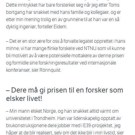
Dette inntrykket har bare forsterket seg når jeg etter Toms
bortgang har snakket med hans familie og kollegaer, og er
etter min mening trolig en av grunnene til at han var en så
dyktig ingeniør, forteller Eidem.
– Det er en stor ære for oss å forvalte legatet opprettet i hans
minne, vi har mange flinke forskere ved NTNU som vil kunne
bli motivert av å være potensielle mottakere av denne prisen
og formidle sine forskningsresultater ved internasjonale
konferanser, sier Rönnquist.
– Dere må gi prisen til en forsker som
elsker livet!
– Min mann elsket Norge, og han snakket alltid varmt om
universitetet i Trondheim. Han var lidenskapelig opptatt av
brukonstruksjonene dere jobber med i E39-prosjektet, jeg
håper at de blir realisert, selv om det ikke blir i min livstid, sier