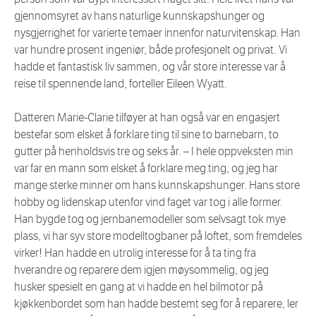
gjennomsyret av hans naturlige kunnskapshunger og
nysgjerrighet for varierte temaer innenfor naturvitenskap. Han
var hundre prosent ingeniør, både profesjonelt og privat. Vi
hadde et fantastisk liv sammen, og vår store interesse var å
reise til spennende land, forteller Eileen Wyatt.
Datteren Marie-Clarie tilføyer at han også var en engasjert
bestefar som elsket å forklare ting til sine to barnebarn, to
gutter på henholdsvis tre og seks år. – I hele oppveksten min
var far en mann som elsket å forklare meg ting, og jeg har
mange sterke minner om hans kunnskapshunger. Hans store
hobby og lidenskap utenfor vind faget var tog i alle former.
Han bygde tog og jernbanemodeller som selvsagt tok mye
plass, vi har syv store modelltogbaner på loftet, som fremdeles
virker! Han hadde en utrolig interesse for å ta ting fra
hverandre og reparere dem igjen møysommelig, og jeg
husker spesielt en gang at vi hadde en hel bilmotor på
kjøkkenbordet som han hadde bestemt seg for å reparere, ler