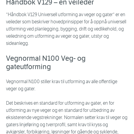
Håndbok V129 – en veileder
”Håndbok V129 Universell utforming av veger og gater” er en
veileder som beskriver hovedprinsipper for å oppnå universell
utforming ved planlegging, bygging, drift og vedlikehold, og
veiledning om utforming av veger og gater, utstyr og
sideanlegg.
Vegnormal N100 Veg- og
gateutforming
Vegnormal N100 stiller krav til utforming av alle offentlige
veger og gater.
Det beskrives en standard for utforming av gater, en for
utforming av nye veger og en standard for utbedring av
eksisterende vegstrekninger. Normalen setter krav til veger og
gaters linjeføring og tverrprofil, samt krav til kryss og
avkjørsler, forbikjøring, løsninger for gående og syklende,