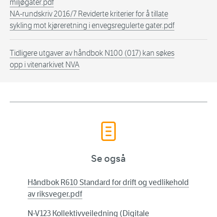
miljøgater.pdf
NA-rundskriv 2016/7 Reviderte kriterier for å tillate
sykling mot kjøreretning i envegsregulerte gater.pdf
Tidligere utgaver av håndbok N100 (017) kan søkes
opp i vitenarkivet NVA
Se også
Håndbok R610 Standard for drift og vedlikehold
av riksveger.pdf
N-V123 Kollektivveiledning (Digitale