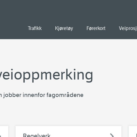
old
Trafikk
Kjøretøy
Førerkort
Veiprosj
g veioppmerking
m jobber innenfor fagområdene
Regelverk