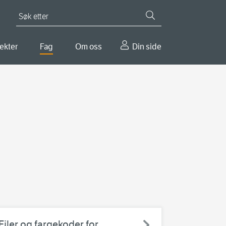
Søk etter
ekter
Fag
Om oss
Din side
Filer og fargekoder for