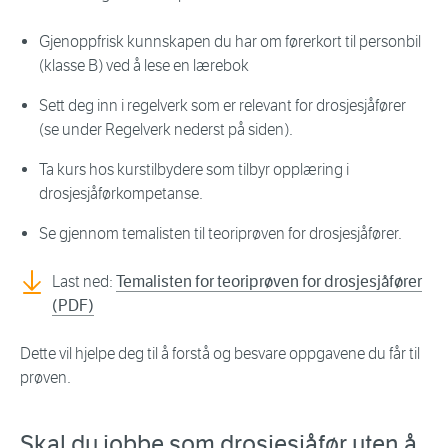
Gjenoppfrisk kunnskapen du har om førerkort til personbil
(klasse B) ved å lese en lærebok
Sett deg inn i regelverk som er relevant for drosjesjåfører
(se under Regelverk nederst på siden).
Ta kurs hos kurstilbydere som tilbyr opplæring i
drosjesjåførkompetanse.
Se gjennom temalisten til teoriprøven for drosjesjåfører.
Last ned:
Temalisten for teoriprøven for drosjesjåfører
(PDF)
Dette vil hjelpe deg til å forstå og besvare oppgavene du får til
prøven.
Skal du jobbe som drosjesjåfør uten å