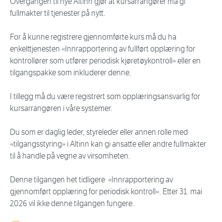
Overgangen til nye Altinn gjør at kursarrangører må gi
fullmakter til tjenester på nytt.
For å kunne registrere gjennomførte kurs må du ha
enkelttjenesten «
Innrapportering av fullført opplæring for
kontrollører som utfører periodisk kjøretøykontroll
» eller en
tilgangspakke som inkluderer denne.
I tillegg må du være registrert som opplæringsansvarlig for
kursarrangøren i våre systemer.
Du som er daglig leder, styreleder eller annen rolle med
«tilgangsstyring» i Altinn kan gi ansatte eller andre fullmakter
til å handle på vegne av virsomheten.
Denne tilgangen het tidligere «Innrapportering av
gjennomført opplæring for periodisk kontroll». Etter 31. mai
2026 vil ikke denne tilgangen fungere.