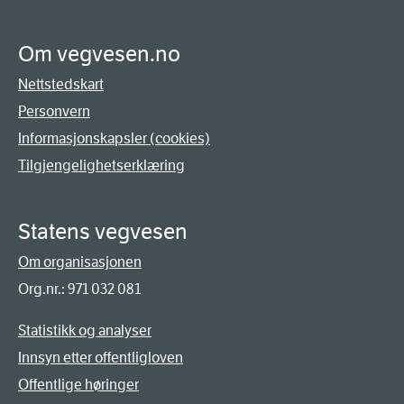
Om vegvesen.no
Nettstedskart
Personvern
Informasjonskapsler (cookies)
Tilgjengelighetserklæring
Statens vegvesen
Om organisasjonen
Org.nr.: 971 032 081
Statistikk og analyser
Innsyn etter offentligloven
Offentlige høringer