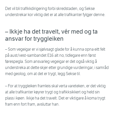
Det vil bli trafikkdirigering forbi skredstaden, og Sekse
understrekar kor viktig det er at alle trafikanter fylgjer denne.
– Ikkje ha det travelt, vér med og ta
ansvar for tryggleiken
– Som vegeigar er vi sjølvsagt glade for å kunna opna eitt felt
på aust/vest-sambandet E16 alt no, tidlegare enn først
førespegla. Som ansvarleg vegeigar er det også viktig å
understreka at dette skjer etter grundige vurderingar, i samråd
med geolog, om at det er trygt, legg Sekse til.
– For at tryggleiken framleis skal verta vareteken, er det viktig
at alle trafikanter køyrer trygt og trafikksikkert og held sin
plass i køen. Ikkje ha det travelt. Det er viktigare å koma trygt
fram enn fort fram, avsluttar han.