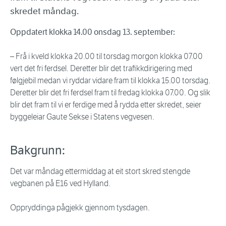
skredet måndag.
Oppdatert klokka 14.00 onsdag 13. september:
– Frå i kveld klokka 20.00 til torsdag morgon klokka 07.00
vert det fri ferdsel. Deretter blir det trafikkdirigering med
følgjebil medan vi ryddar vidare fram til klokka 15.00 torsdag.
Deretter blir det fri ferdsel fram til fredag klokka 07.00. Og slik
blir det fram til vi er ferdige med å rydda etter skredet, seier
byggeleiar Gaute Sekse i Statens vegvesen.
Bakgrunn:
Det var måndag ettermiddag at eit stort skred stengde
vegbanen på E16 ved Hylland.
Oppryddinga pågjekk gjennom tysdagen.