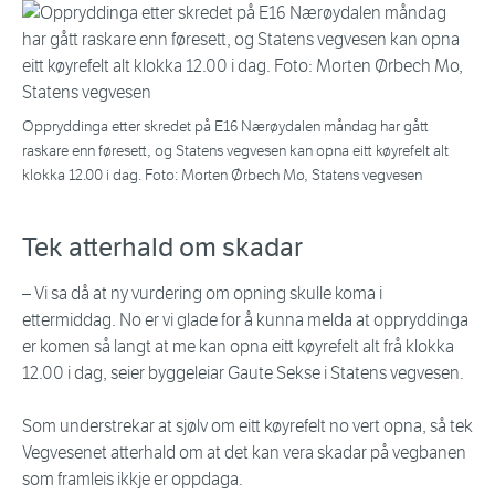
Oppryddinga etter skredet på E16 Nærøydalen måndag har gått
raskare enn føresett, og Statens vegvesen kan opna eitt køyrefelt alt
klokka 12.00 i dag. Foto: Morten Ørbech Mo, Statens vegvesen
Tek atterhald om skadar
– Vi sa då at ny vurdering om opning skulle koma i
ettermiddag. No er vi glade for å kunna melda at oppryddinga
er komen så langt at me kan opna eitt køyrefelt alt frå klokka
12.00 i dag, seier byggeleiar Gaute Sekse i Statens vegvesen.
Som understrekar at sjølv om eitt køyrefelt no vert opna, så tek
Vegvesenet atterhald om at det kan vera skadar på vegbanen
som framleis ikkje er oppdaga.