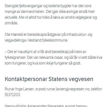
Stengde fjellovergangar og isolerte bygder har det vore
mange av dennevinteren. Det gjer slike øvingar endå meir
aktuelle. Me vil alltid ha noko å læra av andre vegeigarar og
område.
Ole Hæreid er beredskapsrådgjevar på infrastruktur- og
vegavdelinga i Vestland fylkeskommune.
– Det er naudsynt at vi får øvd beredskap på tvers av
fylkesgrenser. Det var relevante casar, og så får vi sett både kva
som fungerer, og kva som ikkje fungerer så godt.
Kontaktpersonar Statens vegvesen
Runar Inge Larsen, e-post runar.larsen@vegvesen.no, telefon
91371200
Henny-Kristin Asperanden Navarsete, e-post henny-