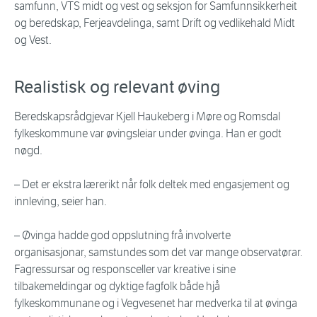
samfunn, VTS midt og vest og seksjon for Samfunnsikkerheit
og beredskap, Ferjeavdelinga, samt Drift og vedlikehald Midt
og Vest.
Realistisk og relevant øving
Beredskapsrådgjevar Kjell Haukeberg i Møre og Romsdal
fylkeskommune var øvingsleiar under øvinga. Han er godt
nøgd.
– Det er ekstra lærerikt når folk deltek med engasjement og
innleving, seier han.
– Øvinga hadde god oppslutning frå involverte
organisasjonar, samstundes som det var mange observatørar.
Fagressursar og responsceller var kreative i sine
tilbakemeldingar og dyktige fagfolk både hjå
fylkeskommunane og i Vegvesenet har medverka til at øvinga