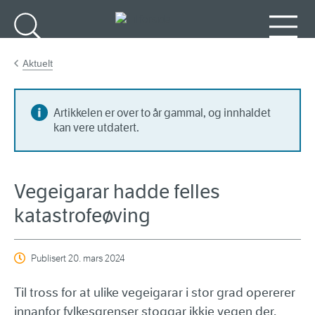
Gå til hovudinnhald
Søk
Meny
Aktuelt
Artikkelen er over to år gammal, og innhaldet
kan vere utdatert.
Vegeigarar hadde felles
katastrofeøving
Publisert
20. mars 2024
Til tross for at ulike vegeigarar i stor grad opererer
innanfor fylkesgrenser stoggar ikkje vegen der.