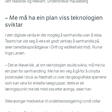
vert realistisk og relevant, understrekar Haukeberg.
– Me må ha ein plan viss teknologien
sviktar
I den digitale verda er det mogleg å samhandla utan å reisa.
Teams har vist seg å vera eit godt verktøy å samhandla på,
seier beredskapsrådgjevar i Drift og vedlikehald midt, Runar
Inge Larsen.
– Det er likevel slik, at om teknologien skulle svikta, må me ha
ein plan for samhandling. Me har ein veg å gå for å utnytta
potensialet i bruk av Nødnett ut over dei geografiske sperrene
som kan vera for enkelte talegrupper, dette er eit
læringspunkt me tek med oss etter øvinga, seier han.
Slike øvingar medverkar til underbevisstgjering rundt rollar.