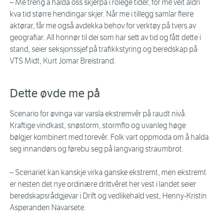
– Me treng å halda oss skjerpa i rolege tider, for me veit aldri
kva tid større hendingar skjer. Når me i tillegg samlar fleire
aktørar, får me også avdekka behov for verktøy på tvers av
geografiar. All honnør til dei som har sett av tid og fått dette i
stand, seier seksjonssjef på trafikkstyring og beredskap på
VTS Midt, Kurt Jomar Breistrand.
Dette øvde me på
Scenario for øvinga var varsla ekstremvêr på raudt nivå.
Kraftige vindkast, snøstorm, stormflo og uvanleg høge
bølgjer kombinert med torevêr. Folk vart oppmoda om å halda
seg innandørs og førebu seg på langvarig straumbrot.
– Scenariet kan kanskje virka ganske ekstremt, men ekstremt
er nesten det nye ordinære drittvêret her vest i landet seier
beredskapsrådgjevar i Drift og vedlikehald vest, Henny-Kristin
Asperanden Navarsete.