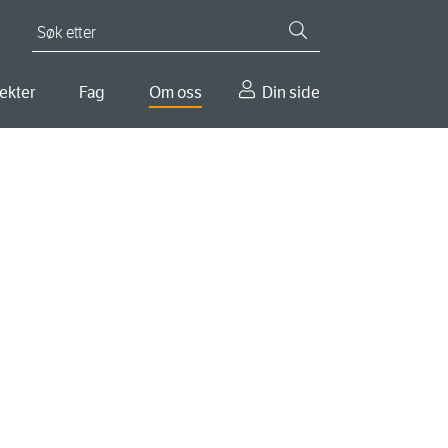
Søk etter
ekter
Fag
Om oss
Din side