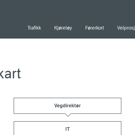
old
Trafikk
Kjøretøy
Førerkort
Veiprosj
kart
Vegdirektør
IT