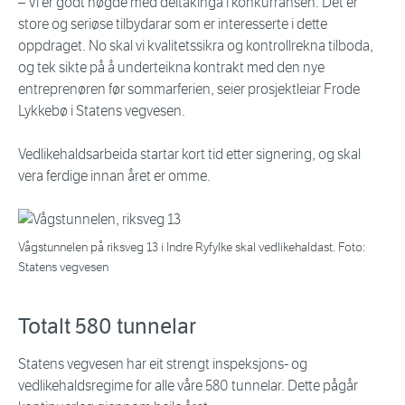
– Vi er godt nøgde med deltakinga i konkurransen. Det er
store og seriøse tilbydarar som er interesserte i dette
oppdraget. No skal vi kvalitetssikra og kontrollrekna tilboda,
og tek sikte på å underteikna kontrakt med den nye
entreprenøren før sommarferien, seier prosjektleiar Frode
Lykkebø i Statens vegvesen.
Vedlikehaldsarbeida startar kort tid etter signering, og skal
vera ferdige innan året er omme.
Vågstunnelen på riksveg 13 i Indre Ryfylke skal vedlikehaldast. Foto:
Statens vegvesen
Totalt 580 tunnelar
Statens vegvesen har eit strengt inspeksjons- og
vedlikehaldsregime for alle våre 580 tunnelar. Dette pågår