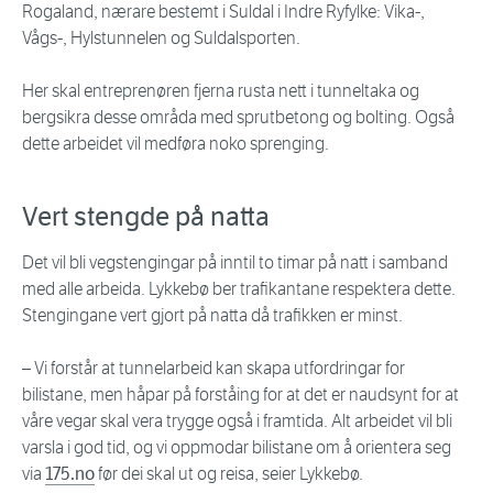
Rogaland, nærare bestemt i Suldal i Indre Ryfylke: Vika-,
Vågs-, Hylstunnelen og Suldalsporten.
Her skal entreprenøren fjerna rusta nett i tunneltaka og
bergsikra desse områda med sprutbetong og bolting. Også
dette arbeidet vil medføra noko sprenging.
Vert stengde på natta
Det vil bli vegstengingar på inntil to timar på natt i samband
med alle arbeida. Lykkebø ber trafikantane respektera dette.
Stengingane vert gjort på natta då trafikken er minst.
– Vi forstår at tunnelarbeid kan skapa utfordringar for
bilistane, men håpar på forståing for at det er naudsynt for at
våre vegar skal vera trygge også i framtida. Alt arbeidet vil bli
varsla i god tid, og vi oppmodar bilistane om å orientera seg
via
175.no
før dei skal ut og reisa, seier Lykkebø.