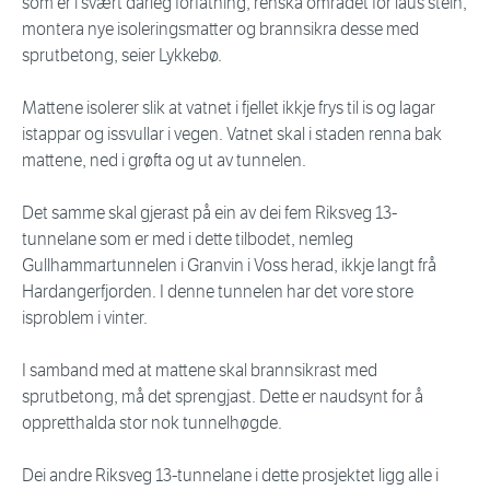
som er i svært dårleg forfatning, renska området for laus stein,
montera nye isoleringsmatter og brannsikra desse med
sprutbetong, seier Lykkebø.
Mattene isolerer slik at vatnet i fjellet ikkje frys til is og lagar
istappar og issvullar i vegen. Vatnet skal i staden renna bak
mattene, ned i grøfta og ut av tunnelen.
Det samme skal gjerast på ein av dei fem Riksveg 13-
tunnelane som er med i dette tilbodet, nemleg
Gullhammartunnelen i Granvin i Voss herad, ikkje langt frå
Hardangerfjorden. I denne tunnelen har det vore store
isproblem i vinter.
I samband med at mattene skal brannsikrast med
sprutbetong, må det sprengjast. Dette er naudsynt for å
oppretthalda stor nok tunnelhøgde.
Dei andre Riksveg 13-tunnelane i dette prosjektet ligg alle i