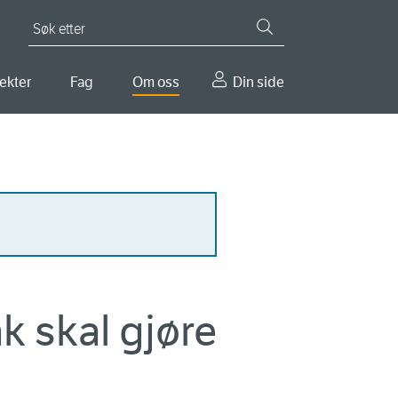
Søk etter
ekter
Fag
Om oss
Din side
ak skal gjøre