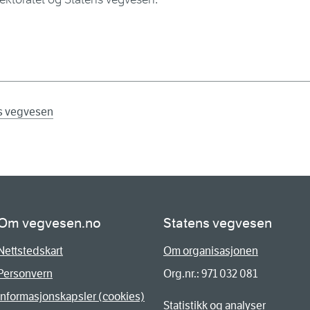
ns vegvesen
Om vegvesen.no
Statens vegvesen
Nettstedskart
Om organisasjonen
Personvern
Org.nr.: 971 032 081
Informasjonskapsler (cookies)
Statistikk og analyser