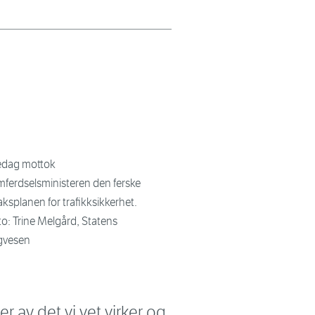
edag mottok
mferdselsministeren den ferske
taksplanen for trafikksikkerhet.
to: Trine Melgård, Statens
gvesen
er av det vi vet virker og