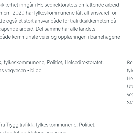
sikkerhet inngår i Helsedirektoratets omfattende arbeid
rmen i 2020 har fylkeskommunene fått alt ansvaret for
e også et stort ansvar både for trafikksikkerheten på
kapende arbeid. Det samme har alle landets
 både kommunale veier og opplæringen i barnehagene
Rep
fy
Hel
Ut
ve
St
fra Trygg trafikk, fylkeskommunene, Politiet,
ektoratet og Statens vegvesen.