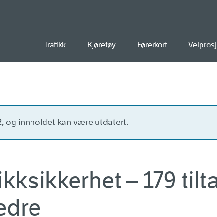
old
Trafikk
Kjøretøy
Førerkort
Veiprosj
22, og innholdet kan være utdatert.
ikksikkerhet – 179 tilt
edre