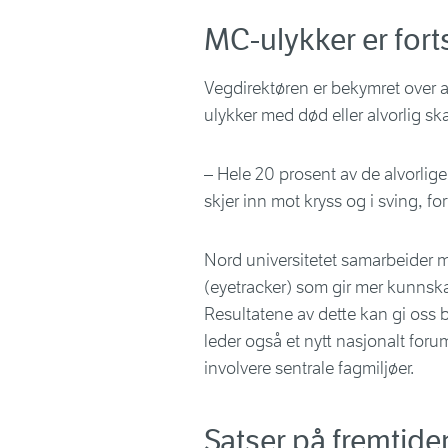
MC-ulykker er forts
Vegdirektøren er bekymret over at
ulykker med død eller alvorlig s
– Hele 20 prosent av de alvorlig
skjer inn mot kryss og i sving, fo
Nord universitetet samarbeider
(eyetracker) som gir mer kunnsk
Resultatene av dette kan gi oss
leder også et nytt nasjonalt for
involvere sentrale fagmiljøer.
Satser på fremtide