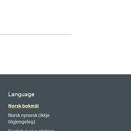
Language
Norsk bokmål
Norsk nynorsk (ikkje
tilgjengeleg)