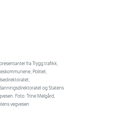
resentanter fra Trygg trafikk,
lkeskommunene, Politiet,
sedirektoratet,
danningsdirektoratet og Statens
gvesen. Foto: Trine Melgård,
atens vegvesen