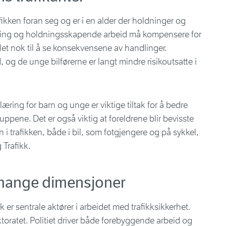
afikken foran seg og er i en alder der holdninger og
æring og holdningsskapende arbeid må kompensere for
let nok til å se konsekvensene av handlinger.
og de unge bilførerne er langt mindre risikoutsatte i
æring for barn og unge er viktige tiltak for å bedre
uppene. Det er også viktig at foreldrene blir bevisste
 i trafikken, både i bil, som fotgjengere og på sykkel,
 Trafikk.
i mange dimensjoner
 er sentrale aktører i arbeidet med trafikksikkerhet.
ktoratet. Politiet driver både forebyggende arbeid og