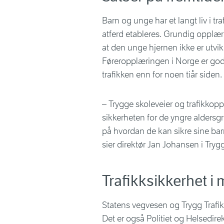
Barn og unge har et langt liv i tr
atferd etableres. Grundig oppl
at den unge hjernen ikke er utvik
Føreropplæringen i Norge er god, 
trafikken enn for noen tiår siden.
– Trygge skoleveier og trafikkoppl
sikkerheten for de yngre aldersgr
på hvordan de kan sikre sine barn
sier direktør Jan Johansen i Trygg
Trafikksikkerhet 
Statens vegvesen og Trygg Trafikk
Det er også Politiet og Helsedire