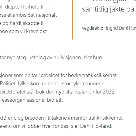
l drepte i forhold til
samtidig jakte på
oss et ambisiøst nasjonalt
 og hardt skadde til
vegdirektør Ingrid Dahl Ho
noe som vil kreve økt
ar nye steg i retning av nullvisjonen, sier hun.
oner som deltar i arbeidet for bedre trafikksikkerhet.
, Politiet, fylkeskommunene, storbykommunene,
irektoratet står bak den nye tiltaksplanen for 2022–
teresseorganisasjoner bidratt.
tørene og bredden i tiltakene innenfor trafikksikkerhet
re enn om vi jobber hver for oss, sier Dahl Hovland.