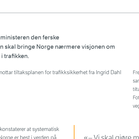
ministeren den ferske
en skal bringe Norge nærmere visjonen om
i trafikken.
Fr
sa
til
Fo
ve
konstaterer at systematisk
– Vi skal gjøre m
t Norge er best i verden på