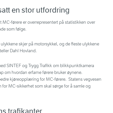
att en stor utfordring
 MC-førere er overrepresentert på statistikken over
kade som følge.
e ulykkene skjer på motorsykkel, og de fleste ulykkene
rteller Dahl Hovland.
 med SINTEF og Trygg Trafikk om blikkpunktkamera
ap om hvordan erfarne førere bruker øynene.
 bedre kjøreopplæring for MC-førere. Statens vegvesen
um for MC-sikkerhet som skal sørge for å samle og
ns trafikanter