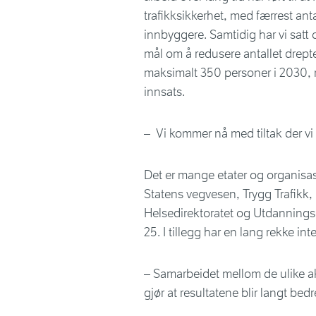
trafikksikkerhet, med færrest antal
innbyggere. Samtidig har vi satt 
mål om å redusere antallet drepte
maksimalt 350 personer i 2030, 
innsats.
– Vi kommer nå med tiltak der vi t
Det er mange etater og organisasj
Statens vegvesen, Trygg Trafikk
Helsedirektoratet og Utdanningsd
25. I tillegg har en lang rekke in
– Samarbeidet mellom de ulike ak
gjør at resultatene blir langt bed