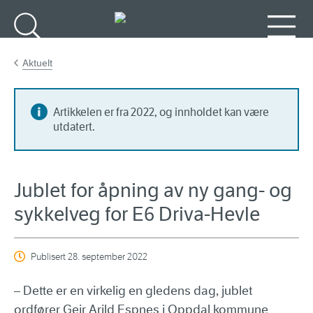
Gå til hovedinnhold
Søk
Meny
Aktuelt
Artikkelen er fra 2022, og innholdet kan være
utdatert.
Jublet for åpning av ny gang- og
sykkelveg for E6 Driva-Hevle
Publisert
28. september 2022
– Dette er en virkelig en gledens dag, jublet
ordfører Geir Arild Espnes i Oppdal kommune