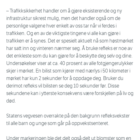
– Trafikksikkerhet handler om å gjøre eksisterende og ny
infrastruktur sikrest mulig, men det handler også om de
personlige valgene hver enkelt av oss tar når vi ferdes i
trafikken. Og en av de viktigste tingene vi alle kan gjøre i
trafikken er å synes. Det er spesielt aktuelt nå som høstmørket
har satt inn og vinteren nærmer seg. Å bruke refleks er noe av
det enkleste som du kan gjøre for å beskytte deg selv og dine.
Undersøkelser viser at ca. 40 prosent av alle fotgjengerulykker
skjer i mørket. En bilist som kjører med nærlys i 50 kilometer i
mørket har kun 2 sekunder for å oppdage deg. Bruker du
derimot refleks vil bilisten se deg 10 sekunder før. Disse
sekundene kan i ytterste konsekvens være forskjellen på liv og
død.
Statens vegvesen overrakte på den bakgrunn refleksvekster
til alle barn og unge som går på oppvekstsenteret.
Under markeringen ble det delt også delt ut blomster som en