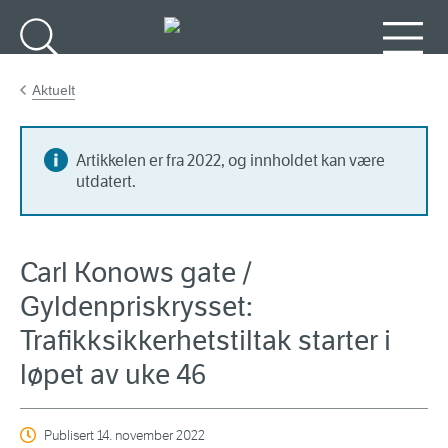
Gå til hovedinnhold
Søk
Meny
Aktuelt
Artikkelen er fra 2022, og innholdet kan være
utdatert.
Carl Konows gate /
Gyldenpriskrysset:
Trafikksikkerhetstiltak starter i
løpet av uke 46
Publisert
14. november 2022