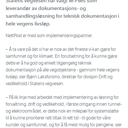
Statens vegvesen har valgt M-Files som
leverandør av dokumentasjons- og
samhandlingsløsning for teknisk dokumentasjon i
hele vegens livsløp.
NettPost er med som implementeringspartner.
– Å ta vare på det vi har er noe av det fineste vi kan gjøre for
samfunnet og for klimaet. En forutsetning for å kunne gjøre
dette er å ha god og enkelt tilgjengelig teknisk
dokumentasjon på alle vegobjektene - gjennom hele vegens
livsløp, sier Bjørn Laksforsmo, direktør for divisjon Drift og
vedlikehold i Statens vegvesen.
– På lik linje med arbeidet med implementering av løsning for
forvaltning, drift og vedlikehold, i første omgang innen tunnel-
og elektroområdet, er dette nok en milepæl for systemstøtte
til å kunne prioriterer rett tiltak til rett tid - til gode for våre
kunder og samfunnet, og for å få mest mulig for pengene, sier