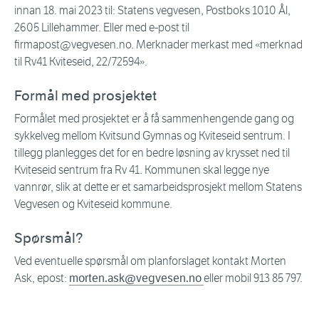
innan 18. mai 2023 til: Statens vegvesen, Postboks 1010 Ål,
2605 Lillehammer. Eller med e-post til
firmapost@vegvesen.no. Merknader merkast med «merknad
til Rv41 Kviteseid, 22/72594».
Formål med prosjektet
Formålet med prosjektet er å få sammenhengende gang og
sykkelveg mellom Kvitsund Gymnas og Kviteseid sentrum. I
tillegg planlegges det for en bedre løsning av krysset ned til
Kviteseid sentrum fra Rv 41. Kommunen skal legge nye
vannrør, slik at dette er et samarbeidsprosjekt mellom Statens
Vegvesen og Kviteseid kommune.
Spørsmål?
Ved eventuelle spørsmål om planforslaget kontakt Morten
Ask, epost:
morten.ask@vegvesen.no
eller mobil 913 85 797.