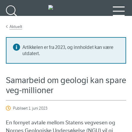
Gå til hovedinnhold
Søk
Meny
Aktuelt
Artikkelen er fra 2023, og innholdet kan være
utdatert.
Samarbeid om geologi kan spare
veg-millioner
Publisert
1. juni 2023
En fornyet avtale mellom Statens vegvesen og
Norges Geologiske Undersøkelse (NGU) vil gi