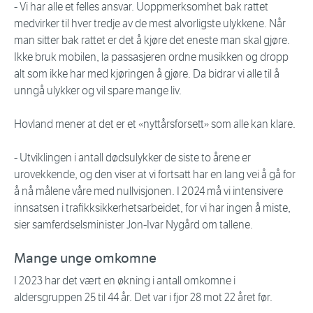
- Vi har alle et felles ansvar. Uoppmerksomhet bak rattet
medvirker til hver tredje av de mest alvorligste ulykkene. Når
man sitter bak rattet er det å kjøre det eneste man skal gjøre.
Ikke bruk mobilen, la passasjeren ordne musikken og dropp
alt som ikke har med kjøringen å gjøre. Da bidrar vi alle til å
unngå ulykker og vil spare mange liv.
Hovland mener at det er et «nyttårsforsett» som alle kan klare.
- Utviklingen i antall dødsulykker de siste to årene er
urovekkende, og den viser at vi fortsatt har en lang vei å gå for
å nå målene våre med nullvisjonen. I 2024 må vi intensivere
innsatsen i trafikksikkerhetsarbeidet, for vi har ingen å miste,
sier samferdselsminister Jon-Ivar Nygård om tallene.
Mange unge omkomne
I 2023 har det vært en økning i antall omkomne i
aldersgruppen 25 til 44 år. Det var i fjor 28 mot 22 året før.