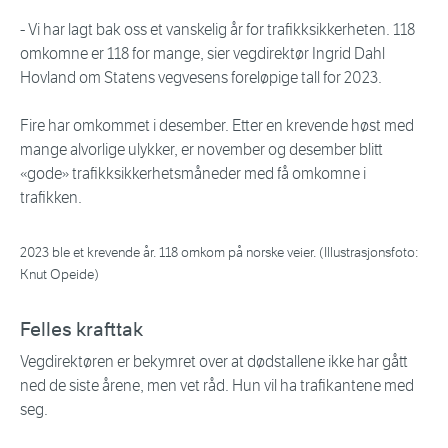
- Vi har lagt bak oss et vanskelig år for trafikksikkerheten. 118
omkomne er 118 for mange, sier vegdirektør Ingrid Dahl
Hovland om Statens vegvesens foreløpige tall for 2023.
Fire har omkommet i desember. Etter en krevende høst med
mange alvorlige ulykker, er november og desember blitt
«gode» trafikksikkerhetsmåneder med få omkomne i
trafikken.
2023 ble et krevende år. 118 omkom på norske veier. (Illustrasjonsfoto:
Knut Opeide)
Felles krafttak
Vegdirektøren er bekymret over at dødstallene ikke har gått
ned de siste årene, men vet råd. Hun vil ha trafikantene med
seg.