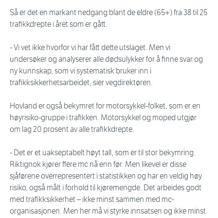
Så er det en markant nedgang blant de eldre (65+) fra 38 til 25
trafikkdrepte i året som er gått.
- Vi vet ikke hvorfor vi har fått dette utslaget. Men vi
undersøker og analyserer alle dødsulykker for å finne svar og
ny kunnskap, som vi systematisk bruker inn i
trafikksikkerhetsarbeidet, sier vegdirektøren.
Hovland er også bekymret for motorsykkel-folket, som er en
høyrisiko-gruppe i trafikken. Motorsykkel og moped utgjør
om lag 20 prosent av alle trafikkdrepte.
- Det er et uakseptabelt høyt tall, som er til stor bekymring.
Riktignok kjører flere mc nå enn før. Men likevel er disse
sjåførene overrepresentert i statistikken og har en veldig høy
risiko, også målt i forhold til kjøremengde. Det arbeides godt
med trafikksikkerhet – ikke minst sammen med mc-
organisasjonen. Men her må vi styrke innsatsen og ikke minst