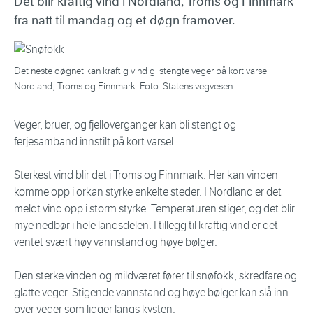
Det blir kraftig vind i Nordland, Troms og Finnmark
fra natt til mandag og et døgn framover.
Det neste døgnet kan kraftig vind gi stengte veger på kort varsel i
Nordland, Troms og Finnmark. Foto: Statens vegvesen
Veger, bruer, og fjelloverganger kan bli stengt og
ferjesamband innstilt på kort varsel.
Sterkest vind blir det i Troms og Finnmark. Her kan vinden
komme opp i orkan styrke enkelte steder. I Nordland er det
meldt vind opp i storm styrke. Temperaturen stiger, og det blir
mye nedbør i hele landsdelen. I tillegg til kraftig vind er det
ventet svært høy vannstand og høye bølger.
Den sterke vinden og mildværet fører til snøfokk, skredfare og
glatte veger. Stigende vannstand og høye bølger kan slå inn
over veger som ligger langs kysten.