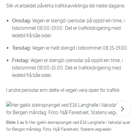
Slik vil arbeidet påverka trafikkavviklinga dei neste dagane:
Onsdag:
Vegen er stengd i periodar på opptil ein time, i
tidsrommet 08.00-19.00. Det er trafikkdirigering med
ledebil frå båe sider.
Torsdag:
Vegen er heilt stengd i tidsrommet 08.15-19.00.
Fredag:
Vegen er stengd i periodar på opptil ein time, i
tidsrommet 08.00-15.00. Det er trafikkdirigering med
ledebil frå båe sider.
I andre periodar enn dette vil vegen vera open for trafikk.
Neste bil
Bilde 1 av 5:
Bil
Her gjekk steinspranget ved E16 Langhelle i Vaksdal aust
for Bergen måndag. Foto: Njål Farestveit, Statens vegvesen
for