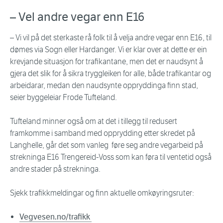
– Vel andre vegar enn E16
– Vi vil på det sterkaste rå folk til å velja andre vegar enn E16, til
dømes via Sogn eller Hardanger. Vi er klar over at dette er ein
krevjande situasjon for trafikantane, men det er naudsynt å
gjera det slik for å sikra tryggleiken for alle, både trafikantar og
arbeidarar, medan den naudsynte oppryddinga finn stad,
seier byggeleiar Frode Tufteland.
Tufteland minner også om at det i tillegg til redusert
framkomme i samband med opprydding etter skredet på
Langhelle, går det som vanleg føre seg andre vegarbeid på
strekninga E16 Trengereid-Voss som kan føra til ventetid også
andre stader på strekninga.
Sjekk trafikkmeldingar og finn aktuelle omkøyringsruter:
Vegvesen.no/trafikk