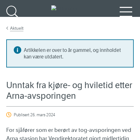
Gå til hovedinnhold
Søk
Meny
Aktuelt
Artikkelen er over to år gammel, og innholdet
kan være utdatert.
Unntak fra kjøre- og hviletid etter
Arna-avsporingen
Publisert
26. mars 2024
For sjåfører som er berørt av tog-avsporingen ved
Arna stasjon har Vegdirektoratet gjort midlertidig