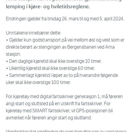
lemping i kjøre- og hviletidsreglene.
Endringen gjelder fra tirsdag 26. mars til og med 5. april 2024.
Unntakene innebærer dette:
• Gjelder kun godstransport på vei mellom øst og vest som er
direkte berørt av stengingen av Bergensbanen ved Arna
stasjon.
• Den daglige kjøretid skal ikke overstige 10 timer.
• Ukentlig kjøretid skal ikke overstige 60 timer.
• Sammenlagt kjøretid i løpet av to på hverandre følgende
uker skal ikke overstige 100 timer.
For kjøretøy med digital fartsskriver generasjon 1, må føreren
angi start og sluttsted på en utskrift fra fartsskriver. For
kjøretøy med SMART fartsskriver, vil GPS-posisjonen bli
avmerket når føreren angir start og sluttland.
Vegdirektoratet oppfordrer de som benytter seg av unntakene