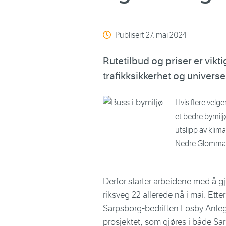
Publisert
27. mai 2024
Rutetilbud og priser er viktig
trafikksikkerhet og universell
Hvis flere velger
et bedre bymil
utslipp av kli
Nedre Glomma
Derfor starter arbeidene med å 
riksveg 22 allerede nå i mai. Ette
Sarpsborg-bedriften Fosby Anleg
prosjektet, som gjøres i både Sa