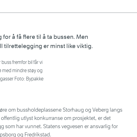
 for å få flere til å ta bussen. Men
 tilrettelegging er minst like viktig.
 buss fremfor bil får vi
jø med mindre støy og
magasser Foto: Bypakke
gjøre om bussholdeplassene Storhaug og Veberg langs
r offentlig utlyst konkurranse om prosjektet, er det
g som har vunnet. Statens vegvesen er ansvarlig for
rpsborg og Fredrikstad.