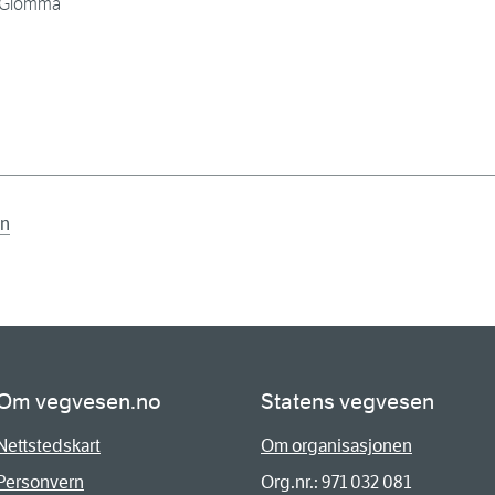
Glomma
en
Om vegvesen.no
Statens vegvesen
Nettstedskart
Om organisasjonen
Personvern
Org.nr.: 971 032 081