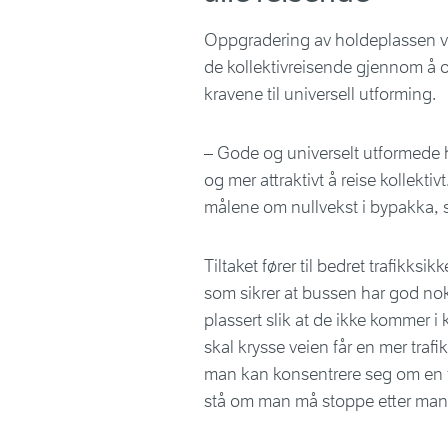
Oppgradering av holdeplassen vil
de kollektivreisende gjennom å o
kravene til universell utforming.
– Gode og universelt utformede ho
og mer attraktivt å reise kollektiv
målene om nullvekst i bypakka, s
Tiltaket fører til bedret trafikks
som sikrer at bussen har god nok
plassert slik at de ikke kommer i k
skal krysse veien får en mer traf
man kan konsentrere seg om en tr
stå om man må stoppe etter man ha