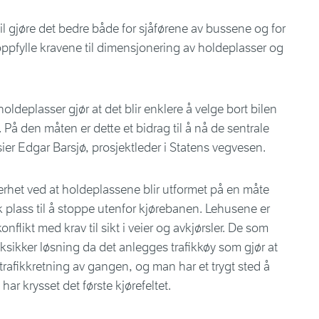
 gjøre det bedre både for sjåførene av bussene og for
ppfylle kravene til dimensjonering av holdeplasser og
ldeplasser gjør at det blir enklere å velge bort bilen
t. På den måten er dette et bidrag til å nå de sentrale
ier Edgar Barsjø, prosjektleder i Statens vegvesen.
ikkerhet ved at holdeplassene blir utformet på en måte
 plass til å stoppe utenfor kjørebanen. Lehusene er
onflikt med krav til sikt i veier og avkjørsler. De som
ikksikker løsning da det anlegges trafikkøy som gjør at
afikkretning av gangen, og man har et trygt sted å
r krysset det første kjørefeltet.