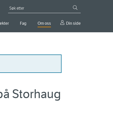
Søk etter
ekter
Fag
Om oss
Din side
på Storhaug