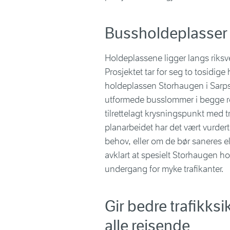
Bussholdeplasser
Holdeplassene ligger langs riksv
Prosjektet tar for seg to tosidig
holdeplassen Storhaugen i Sarps
utformede busslommer i begge retn
tilrettelagt krysningspunkt med 
planarbeidet har det vært vurder
behov, eller om de bør saneres ell
avklart at spesielt Storhaugen h
undergang for myke trafikanter.
Gir bedre trafikksi
alle reisende