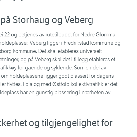
 på Storhaug og Veberg
ei 22 og betjenes av rutetilbudet for Nedre Glomma.
e holdeplasser. Veberg ligger i Fredrikstad kommune og
borg kommune. Det skal etableres universelt
inger, og på Veberg skal det i tillegg etableres et
trafikkøy for gående og syklende. Som en del av
t om holdeplassene ligger godt plassert for dagens
er flyttes. I dialog med Østfold kollektivtrafikk er det
oldeplass har en gunstig plassering i nærheten av
kkerhet og tilgjengelighet for