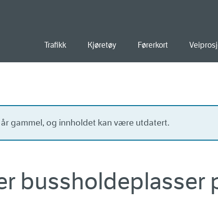
old
Trafikk
Kjøretøy
Førerkort
Veiprosj
o år gammel, og innholdet kan være utdatert.
r bussholdeplasser 