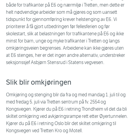
både for trafikanter på E6 og nærmiljø i Tretten, men dette er
helt nødvendige arbeider som må gjøres og som uansett
tidspunkt for gjennomføring krever helstenging av E6. Vi
prioriterer å få gjort utbedringen før fellesferien og før
skolestart, slik at belastningen for trafikantene på E6 og ikke
minst for barn, unge og myke trafikanter i Tretten og langs
omkjøringsveien begrenses. Arbeidene kan ikke gjøres uten
at E6 stenges, her er det ingen andre alternativ, understreker
seksjonssjef Asbjørn Stensrud i Statens vegvesen.
Slik blir omkjøringen
Omkjøring og stenging blir da fra og med mandag 1. juli til og
med fredag 5. juli via Tretten sentrum på fv. 2554 og
Kongsvegen. Kjører du på E6 i retning Trondheim vil det da bli
skiltet omkjøring ved avkjøringsrampe rett etter Øyertunnelen.
Kjører du på E6 i retning Oslo blir det skiltet omkjøring til
Kongsvegen ved Tretten Kro og Motell.