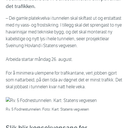
det trafikken.
– Dei gamle platekvelva i tunnelen skal skiftast ut og erstattast
med ny vass- og frostsikring. I tillegg skal det sprengast to nye
havarinisjar med tekniske bygg, og det skal monterast ny
kabelstige og nytt lys i heile tunnelen, seier prosjektleiar
Sveinung Hovland i Statens vegvesen.
Arbeida startar måndag 26. august.
For å minimera ulempene for trafikantane, vert jobben gjort
som nattarbeid, på den tida av døgnet det er minst trafikk. Det
skal jobbast i tunnelen kvar natt heile veka.
Rv. 5 Fodnestunnelen. Foto: Kart: Statens vegvesen