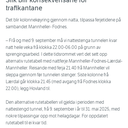
Slik blir konsekvensane for
trafikantane
Det blir kolonnekøyring gjennom natta, tilpassa ferjetidene på
sambandet Mannheller- Fodnes.
– Frå og med 9. september må vi nattestenga tunnelen kvar
natt heile veka frå klokka 22.00-06.00 på grunn av
sprengingsarbeid. I dette tidsrommet vert det sett opp
alternativ rutetabell med nattferje Mannheller-Fodnes-Lærdal-
Mannheller. Reisande med ferja 21.40 frå Mannheller vil
sleppa gjennom før tunnelen stenger. Siste kolonne frå
Lærdal går klokka 21.45 (med avgang frå Fodnes klokka
22.00), legg Hovland til.
Den alternative rutetabellen vil gjelda i perioden med
nattestengd tunnel, frå 9. september i år til 31. mai 2025, med
nokre tilpassingar opp mot heilagdagar. For oppdatert
rutetabell til ei kvar tid.