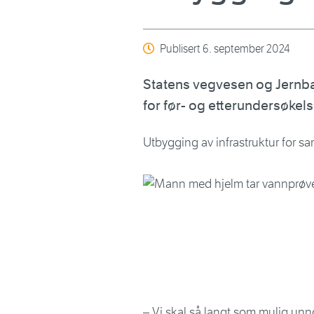
Publisert
6. september 2024
Statens vegvesen og Jernba
for før- og etterundersøkel
Utbygging av infrastruktur for s
– Vi skal så langt som mulig un