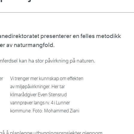
nedirektoratet presenterer en felles metodikk
ser av naturmangfold.
amferdsel kan ha stor påvirkning på naturen.
Vi trenger mer kunnskap om effekten
av miljøpåvirkninger. Her tar
klimarådgiver Even Stensrud
vannprøver langs rv. 4 i Lunner
kommune. Foto: Mohammed Ziani
ngå å planlegge utbyggingsprosjekter gjennom