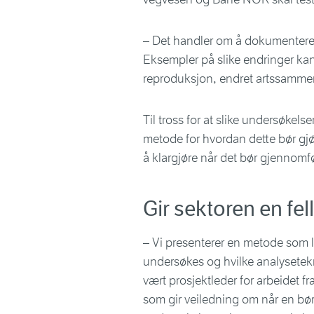
– Det handler om å dokumentere 
Eksempler på slike endringer kan 
reproduksjon, endret artssammense
Til tross for at slike undersøkels
metode for hvordan dette bør gjør
å klargjøre når det bør gjennomf
Gir sektoren en fe
– Vi presenterer en metode som l
undersøkes og hvilke analysetekn
vært prosjektleder for arbeidet f
som gir veiledning om når en bør 