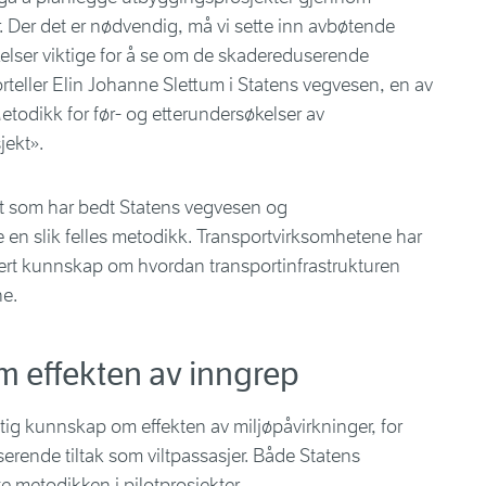
. Der det er nødvendig, må vi sette inn avbøtende
økelser viktige for å se om de skadereduserende
forteller Elin Johanne Slettum i Statens vegvesen, en av
etodikk for før- og etterundersøkelser av
jekt».
t som har bedt Statens vegvesen og
e en slik felles metodikk. Transportvirksomhetene har
atert kunnskap om hvordan transportinfrastrukturen
ne.
m effekten av inngrep
ktig kunnskap om effekten av miljøpåvirkninger, for
rende tiltak som viltpassasjer. Både Statens
e metodikken i pilotprosjekter