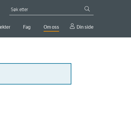
Søk etter
ekter
Fag
Om oss
Din side