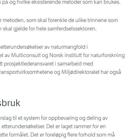
s på og hvilke eksisterende metoder som kan brukes.
for metoden, som skal forenkle de ulike trinnene som
 skal gjelde for hele samferdselssektoren.
 etterundersøkelser av naturmangfold i
t av Multiconsult og Norsk institutt for naturforskning
tt prosjektlederansvaret i samarbeid med
transportvirksomhetene og Miljødirektoratet har også
rsbruk
slag til et system for oppbevaring og deling av
og etterundersøkelser. Det er laget rammer for en
tte formålet. Det er foreløpig flere forhold som må