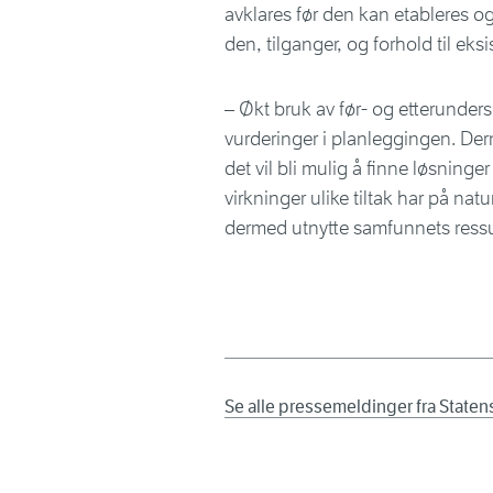
avklares før den kan etableres og
den, tilganger, og forhold til ek
– Økt bruk av før- og etterunder
vurderinger i planleggingen. Der
det vil bli mulig å finne løsninger
virkninger ulike tiltak har på nat
dermed utnytte samfunnets ressur
Se alle pressemeldinger fra State