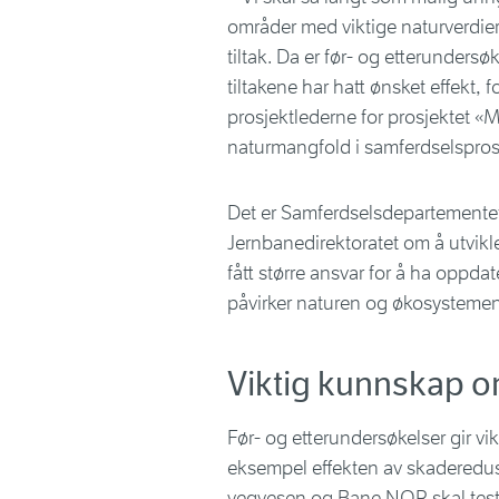
områder med viktige naturverdier
tiltak. Da er før- og etterunders
tiltakene har hatt ønsket effekt, 
prosjektlederne for prosjektet «M
naturmangfold i samferdselspros
Det er Samferdselsdepartemente
Jernbanedirektoratet om å utvikl
fått større ansvar for å ha oppd
påvirker naturen og økosysteme
Viktig kunnskap o
Før- og etterundersøkelser gir vi
eksempel effekten av skadereduse
vegvesen og Bane NOR skal test