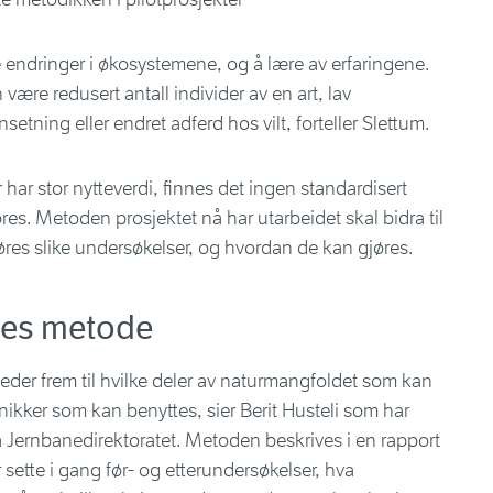
endringer i økosystemene, og å lære av erfaringene.
være redusert antall individer av en art, lav
tning eller endret adferd hos vilt, forteller Slettum.
er har stor nytteverdi, finnes det ingen standardisert
es. Metoden prosjektet nå har utarbeidet skal bidra til
øres slike undersøkelser, og hvordan de kan gjøres.
lles metode
eder frem til hvilke deler av naturmangfoldet som kan
ikker som kan benyttes, sier Berit Husteli som har
ra Jernbanedirektoratet. Metoden beskrives i en rapport
sette i gang før- og etterundersøkelser, hva