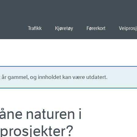
old
Trafikk
Kjøretøy
Førerkort
Veiprosj
tt år gammel, og innholdet kan være utdatert.
åne naturen i
prosjekter?