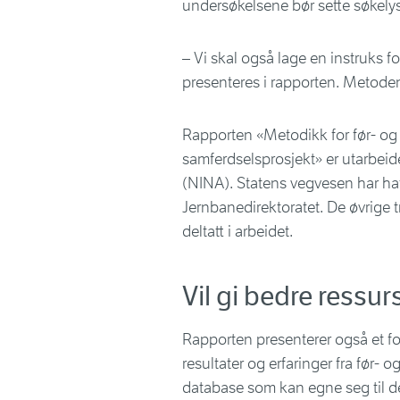
undersøkelsene bør sette søkely
– Vi skal også lage en instruks 
presenteres i rapporten. Metoden
Rapporten «Metodikk for før- og
samferdselsprosjekt» er utarbeide
(NINA). Statens vegvesen har ha
Jernbanedirektoratet. De øvrige 
deltatt i arbeidet.
Vil gi bedre ressu
Rapporten presenterer også et for
resultater og erfaringer fra før- 
database som kan egne seg til de