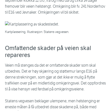
september klokka 12.00, fra og med da og cirka 14 dager
fremover blir veien helstengt. Omkjøring blir fv. 241 Norderhov
til E16 ved Jevnaker. Omkjøringen vil bli skiltet.
Kartplassering. Illustrasjon: Statens vegvesen.
Omfattende skader på veien skal
repareres
Veien må stenges da det er omfattende skader som skal
utbedres. Det er høy skjæring og støttemur langs E16 på
denne strekningen, som gjør at det ikke er mulig å flytte
trafikken over på en midlertidig omkjøringsvei. Det oppfordres
til å vise hensyn ved ferdsel på omkjøringsveiene.
Statens vegvesen beklager ulempene, men helstenging er
eneste måten å få utbedret disse skadene på, både med