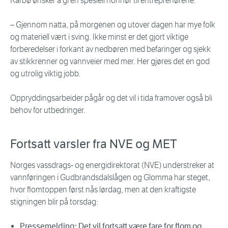
Karbø ønsker å gi en spesiell honnør til entreprenørene.
– Gjennom natta, på morgenen og utover dagen har mye folk
og materiell vært i sving. Ikke minst er det gjort viktige
forberedelser i forkant av nedbøren med befaringer og sjekk
av stikkrenner og vannveier med mer. Her gjøres det en god
og utrolig viktig jobb.
Oppryddingsarbeider pågår og det vil i tida framover også bli
behov for utbedringer.
Fortsatt varsler fra NVE og MET
Norges vassdrags- og energidirektorat (NVE) understreker at
vannføringen i Gudbrandsdalslågen og Glomma har steget,
hvor flomtoppen først nås lørdag, men at den kraftigste
stigningen blir på torsdag:
Pressemelding: Det vil fortsatt være fare for flom og