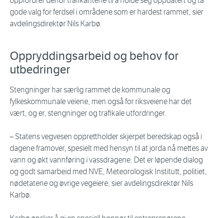
oppfordrer derfor trafikantene til å holde seg oppdatert og ta
gode valg for ferdsel i områdene som er hardest rammet, sier
avdelingsdirektør Nils Karbø.
Oppryddingsarbeid og behov for
utbedringer
Stengninger har særlig rammet de kommunale og
fylkeskommunale veiene, men også for riksveiene har det
vært, og er, stengninger og trafikale utfordringer.
– Statens vegvesen opprettholder skjerpet beredskap også i
dagene framover, spesielt med hensyn til at jorda nå mettes av
vann og økt vannføring i vassdragene. Det er løpende dialog
og godt samarbeid med NVE, Meteorologisk Institutt, politiet,
nødetatene og øvrige vegeiere, sier avdelingsdirektør Nils
Karbø.