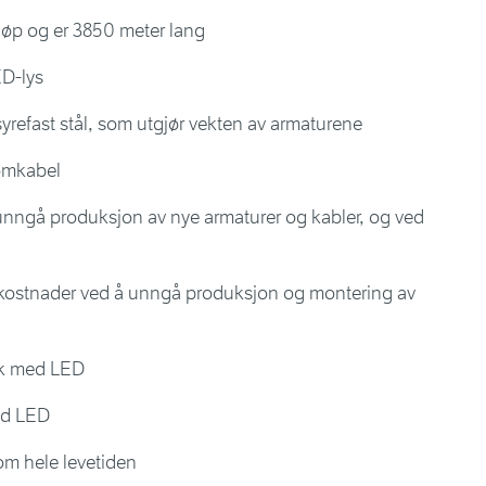
løp og er 3850 meter lang
ED-lys
 syrefast stål, som utgjør vekten av armaturene
ømkabel
unngå produksjon av nye armaturer og kabler, og ved
gskostnader ved å unngå produksjon og montering av
uk med LED
ed LED
nom hele levetiden