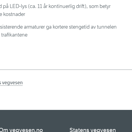
 på LED-lys (ca. 11 år kontinuerlig drift), som betyr
te kostnader
ksisterende armaturer ga kortere stengetid av tunnelen
trafikantene
ns vegvesen
Om vegvesen.no
Statens vegvesen