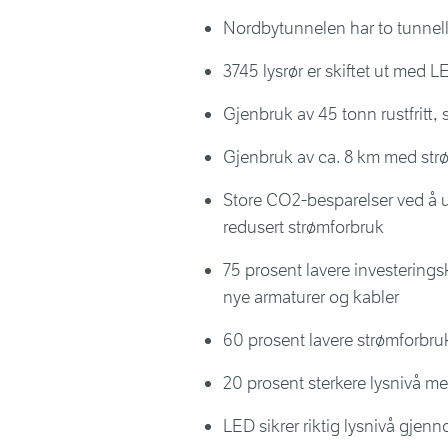
Nordbytunnelen har to tunnel
3745 lysrør er skiftet ut med L
Gjenbruk av 45 tonn rustfritt,
Gjenbruk av ca. 8 km med str
Store CO2-besparelser ved å 
redusert strømforbruk
75 prosent lavere investerin
nye armaturer og kabler
60 prosent lavere strømforbr
20 prosent sterkere lysnivå m
LED sikrer riktig lysnivå gjen