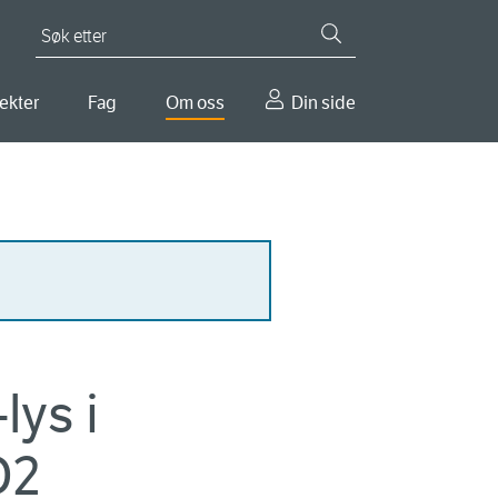
Søk etter
ekter
Fag
Om oss
Din side
lys i
O2