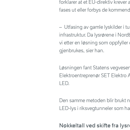
forklarer at et EU-direktiv krever 
fases ut eller forbys de kommend
– Utfasing av gamle lyskilder i tu
infrastruktur. Da lysrørene i Nor
vi etter en løsning som oppfylle
gjenbrukes, sier han.
Løsningen fant Statens vegvese
Elektroentreprenør SET Elektro A
LED.
Den samme metoden blir brukt når
LED-lys i riksvegtunneler som ha
Nøkkeltall ved skifte fra ly