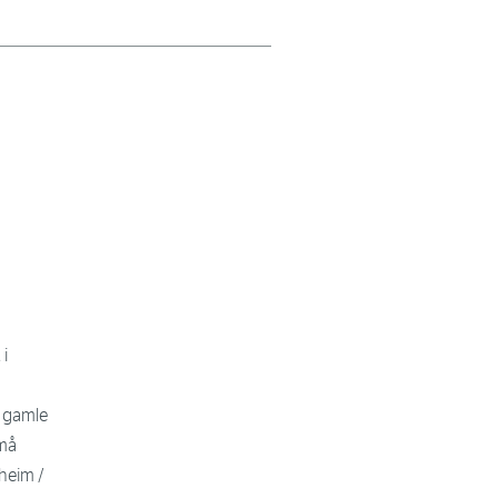
 i
r gamle
 må
heim /