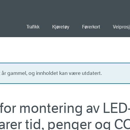
old
Trafikk
Kjøretøy
Førerkort
Veiprosj
tt år gammel, og innholdet kan være utdatert.
or montering av LED-
arer tid, penger og C