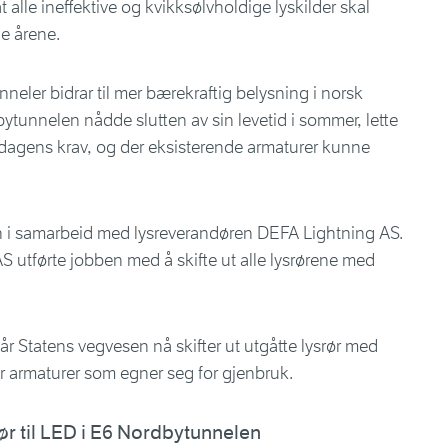
at alle ineffektive og kvikksølvholdige lyskilder skal
e årene.
nneler bidrar til mer bærekraftig belysning i norsk
dbytunnelen nådde slutten av sin levetid i sommer, lette
r dagens krav, og der eksisterende armaturer kunne
n i samarbeid med lysreverandøren DEFA Lightning AS.
S utførte jobben med å skifte ut alle lysrørene med
 Statens vegvesen nå skifter ut utgåtte lysrør med
r armaturer som egner seg for gjenbruk.
srør til LED i E6 Nordbytunnelen