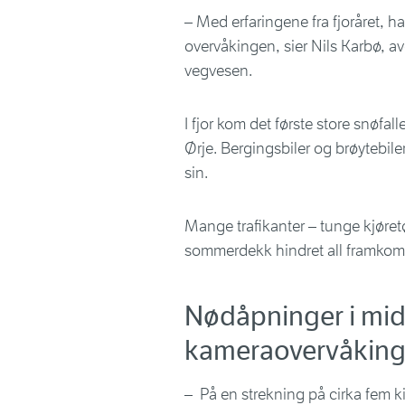
– Med erfaringene fra fjoråret, har
overvåkingen, sier Nils Karbø, av
vegvesen.
I fjor kom det første store snøfal
Ørje. Bergingsbiler og brøytebil
sin.
Mange trafikanter – tunge kjøretøy
sommerdekk hindret all framkom
Nødåpninger i mid
kameraovervåkin
– På en strekning på cirka fem 