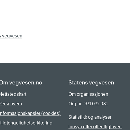
ns vegvesen
Om vegvesen.no
Statens vegvesen
Nettstedskart
Om organisasjonen
Personvern
Org.nr.: 971 032 081
Informasjonskapsler (cookies)
Statistikk og analyser
Tilgjengelighetserklæring
Innsyn etter offentligloven