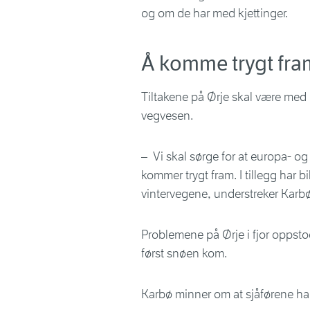
og om de har med kjettinger.
Å komme trygt fram
Tiltakene på Ørje skal være med p
vegvesen.
– Vi skal sørge for at europa- og 
kommer trygt fram. I tillegg har 
vintervegene, understreker Karbø
Problemene på Ørje i fjor opps
først snøen kom.
Karbø minner om at sjåførene har 