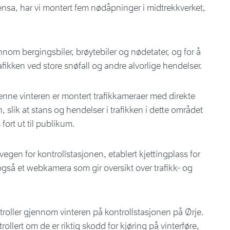
rensa, har vi montert fem nødåpninger i midtrekkverket,
nnom bergingsbiler, brøytebiler og nødetater, og for å
trafikken ved store snøfall og andre alvorlige hendelser.
 denne vinteren er montert trafikkameraer med direkte
n, slik at stans og hendelser i trafikken i dette området
ort ut til publikum.
 vegen for kontrollstasjonen, etablert kjettingplass for
gså et webkamera som gir oversikt over trafikk- og
roller gjennom vinteren på kontrollstasjonen på Ørje.
trollert om de er riktig skodd for kjøring på vinterføre,