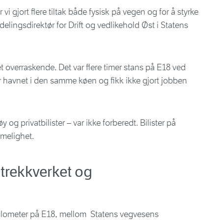
 vi gjort flere tiltak både fysisk på vegen og for å styrke
delingsdirektør for Drift og vedlikehold Øst i Statens
let overraskende. Det var flere timer stans på E18 ved
er havnet i den samme køen og fikk ikke gjort jobben
 og privatbilister – var ikke forberedt. Bilister på
melighet.
trekkverket og
g
kilometer på E18, mellom Statens vegvesens