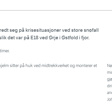
edt seg på krisesituasjoner ved store snøfall
lik det var på E18 ved Ørje i Østfold i fjor.
timer.
Nø
mid
gj
dir
and
Jo