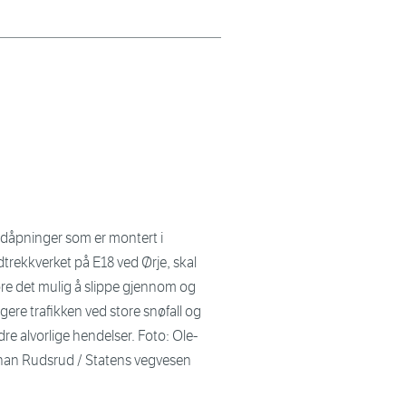
dåpninger som er montert i
trekkverket på E18 ved Ørje, skal
øre det mulig å slippe gjennom og
igere trafikken ved store snøfall og
re alvorlige hendelser. Foto: Ole-
han Rudsrud / Statens vegvesen