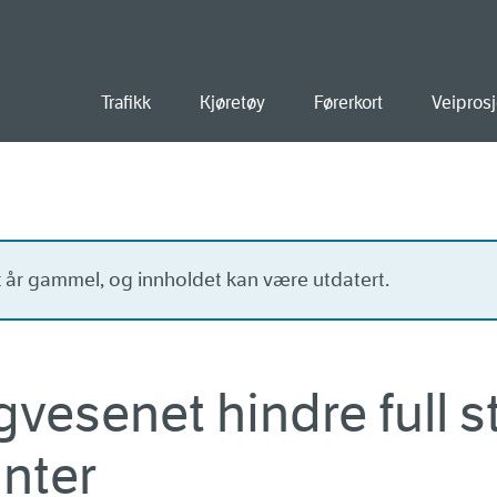
old
Trafikk
Kjøretøy
Førerkort
Veiprosj
tt år gammel, og innholdet kan være utdatert.
egvesenet hindre full 
inter