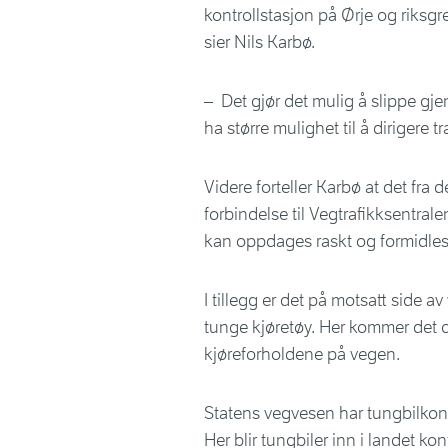
kontrollstasjon på Ørje og riksg
sier Nils Karbø.
– Det gjør det mulig å slippe gje
ha større mulighet til å dirigere 
Videre forteller Karbø at det fra
forbindelse til Vegtrafikksentrale
kan oppdages raskt og formidles f
I tillegg er det på motsatt side av
tunge kjøretøy. Her kommer det o
kjøreforholdene på vegen.
Statens vegvesen har tungbilkont
Her blir tungbiler inn i landet kon