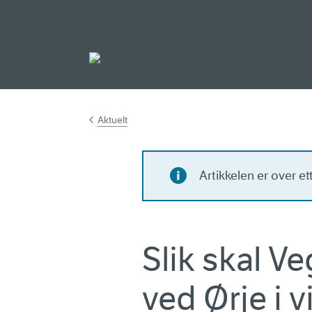
Gå til hovedinnh
Aktuelt
Artikkelen er over e
Slik skal V
ved Ørje i v