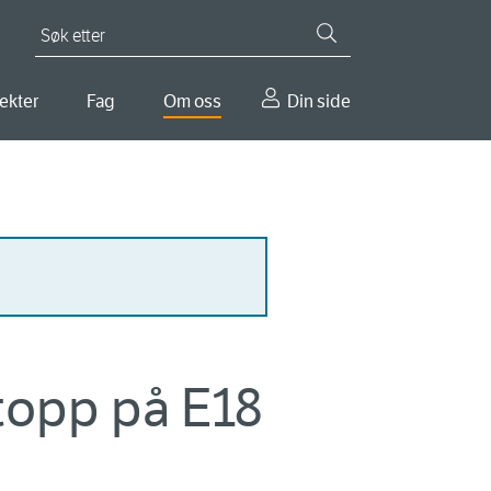
Søk etter
ekter
Fag
Om oss
Din side
stopp på E18