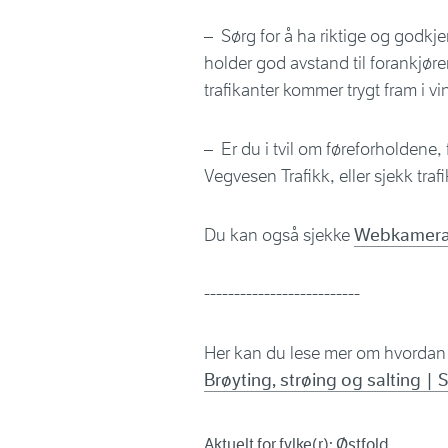
– Sørg for å ha riktige og godkjen
holder god avstand til forankjøren
trafikanter kommer trygt fram i vin
– Er du i tvil om føreforholden
Vegvesen Trafikk, eller sjekk tr
Du kan også sjekke
Webkamera 
--------------------------
Her kan du lese mer om hvordan 
Brøyting, strøing og salting |
Aktuelt for fylke(r): Østfold