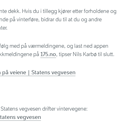
te dekk. Hvis du i tillegg kjører etter forholdene og
de på vinterføre, bidrar du til at du og andre
ter.
e, følg med på værmeldingene, og last ned appen
afikkmeldingene på
175.no
, tipser Nils Karbø til slutt.
på veiene | Statens vegvesen
Statens vegvesen drifter vintervegene:
 Statens vegvesen