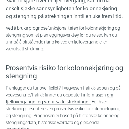
Skal du kjøre over en fjellovergang, kan du nå
enkelt sjekke sannsynligheten for kolonnekjøring
og stengning på strekningen inntil en uke frem i tid.
Ved å bruke prognosefunksjonaliteten for kolonnekjøring og
stengning som et planleggingsverktøy før du reiser, kan du
unngå å bli stående i lang kø ved en fjellovergang eller
værutsatt strekning.
Prosentvis risiko for kolonnekjøring og
stengning
Planlegger du tur over fjellet? I Vegvesen trafikk-appen og på
vegvesen.no/trafikk finner du oppdatert informasjon
om
fjelloverganger og værutsatte strekninger.
For hver
strekning presenteres en prosentvis risiko for kolonnekjøring
og stengning. Prognosen er basert på historiske kolonne og
stengningsdata, historiske værdata og gjeldende