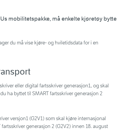
 EUs mobilitetspakke, må enkelte kjøretøy bytte
ager du må vise kjøre- og hviletidsdata for i en
transport
river eller digital fartsskriver generasjon1, og skal
 du ha byttet til SMART fartsskriver generasjon 2
iver versjon1 (G2V1) som skal kjøre internasjonal
T fartsskriver generasjon 2 (G2V2) innen 18. august