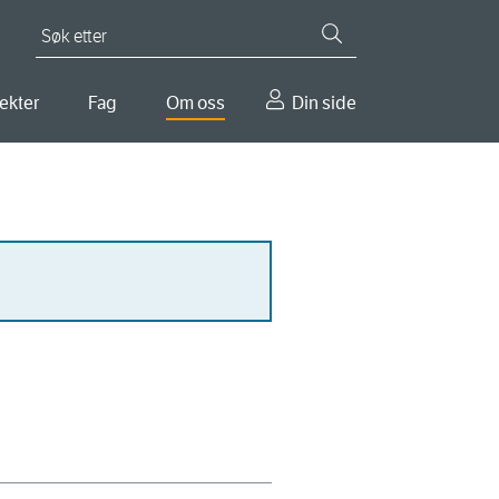
Søk etter
ekter
Fag
Om oss
Din side